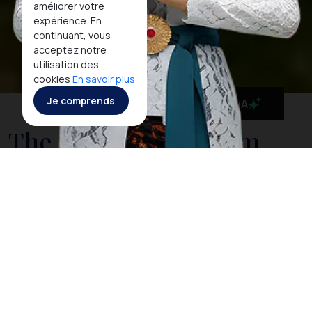
améliorer votre
expérience. En
continuant, vous
acceptez notre
utilisation des
cookies
En savoir plus
Je comprends
MaiA
The National Museum,
Indonesia's Cultural
History in One Place
Situé sur Medan Merdeka Barat, le Musée national fait