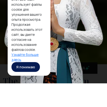
использует файлы
cookie для
улучшения вашего
опыта просмотра.
Продолжая
использовать этот
сайт, вы даете
согласие на
использование
файлов cookie.
Узнайте больше
здесь
Я понимаю
MaiA
The National Museum,
Indonesia's Cultural
History in One Place