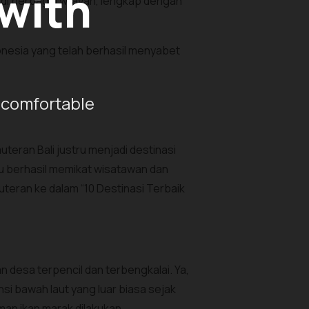
 with
di berbagai wilayah, lengkap dengan
donesia yang telah berhasil menyabet
 comfortable
eran Bali justru menjadi destinasi
lu berhasil memikat wisatawan dan
teran ke dalam “10 Destinasi Terbaik
n desa terpencil dan terbengkalai. Ya,
si bawah laut yang luar biasa sejak
an ikan marak dilakukan.