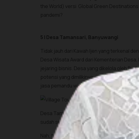
the World) versi Global Green Destination
pandemi?
5 | Desa Tamansari, Banyuwangi
Tidak jauh dari Kawah Ijen yang terkenal d
Desa Wisata Award dari Kementerian Desa
jejaring bisnis. Desa yang dikelola oleh Ba
potensi yang dimilikinya. Sebut saja bebera
jasa pemandu wisata, dan beberapa jenis U
Desa Tamansari juga terkenal sebagai pengha
sudah siap untuk berwisata dan menamba
Nah, terbukti kan Sobat Pesona, dengan me