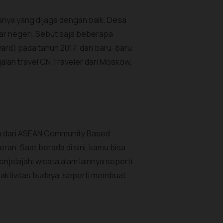
sanya yang dijaga dengan baik. Desa
ar negeri. Sebut saja beberapa
Award) pada tahun 2017, dan baru-baru
jalah travel CN Traveler dari Moskow,
an dari ASEAN Community Based
ran. Saat berada di sini, kamu bisa
njelajahi wisata alam lainnya seperti
 aktivitas budaya, seperti membuat