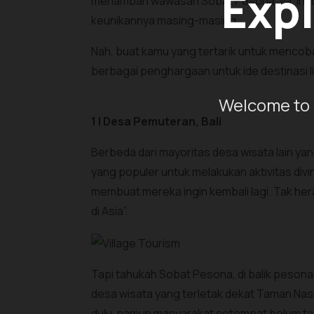
Expl
menambah wawasan Sobat Pesona, ya. Indone
keunikannya masing-masing.
Nah, buat kamu yang tertarik untuk mencoba
berbagai penghargaan untuk ide destinasi l
Welcome to 
1 | Desa Pemuteran, Bali
Berbeda dari mayoritas desa wisata lain ya
yang populer untuk melakukan aktivitas di
membuat mereka ingin kembali lagi. Tak her
di Asia”.
Tapi tahukah Sobat Pesona, di balik pesona 
desa wisata yang terletak dekat Taman Nasi
dulu, namun masyarakat setempat belum ta