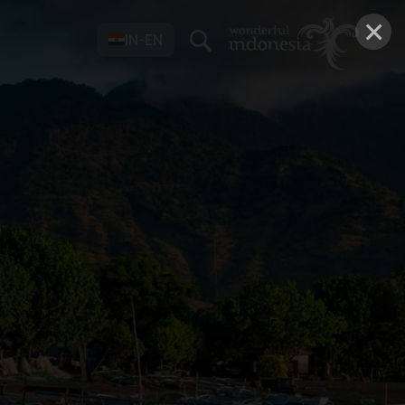
×
IN-EN