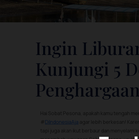
Ingin Libura
Kunjungi 5 D
Penghargaan 
Hai Sobat Pesona, apakah kamu tengah men
#
DiIndonesiaAja
agar lebih berkesan! Karen
tapi juga akan ikut berbaur dan menyelami 