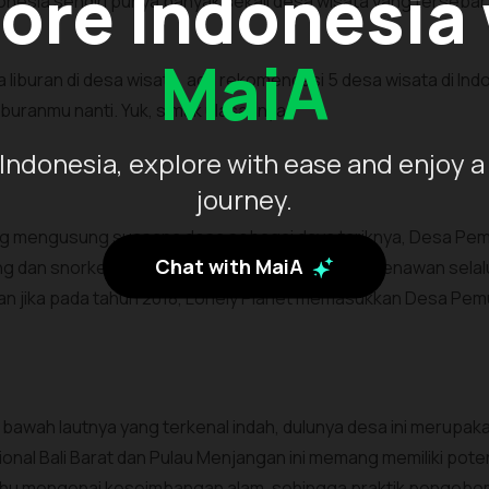
ore Indonesia
sia sendiri punya banyak sekali desa wisata yang tersebar 
MaiA
 liburan di desa wisata, ada rekomendasi 5 desa wisata di In
iburanmu nanti. Yuk, simak ulasannya!
Indonesia, explore with ease and enjoy a
journey.
ng mengusung suasana desa sebagai daya tariknya, Desa Pemut
Chat with MaiA
ving dan snorkeling. Pesona bawah lautnya yang menawan sela
an jika pada tahun 2018, Lonely Planet memasukkan Desa Pemu
bawah lautnya yang terkenal indah, dulunya desa ini merupaka
onal Bali Barat dan Pulau Menjangan ini memang memiliki poten
hu mengenai keseimbangan alam, sehingga praktik pengebom