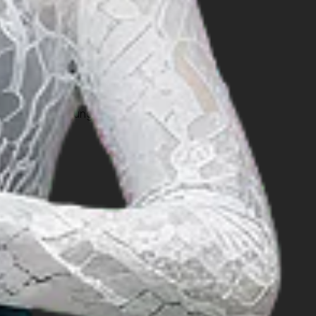
s yang dilakukan oleh masyarakat
 website
Indonesia.travel
untuk
eru dan tak terlupakan.
elama berkunjung ke desa wisata