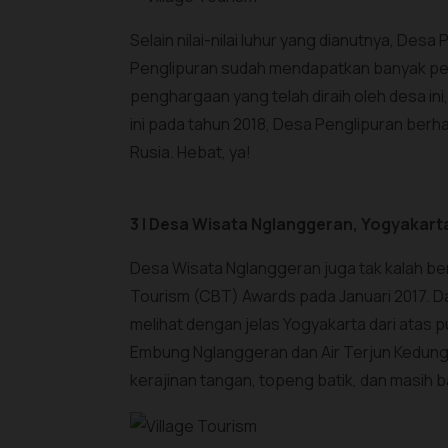
Selain nilai-nilai luhur yang dianutnya, De
Penglipuran sudah mendapatkan banyak pen
penghargaan yang telah diraih oleh desa ini
ini pada tahun 2018, Desa Penglipuran berha
Rusia. Hebat, ya!
3 | Desa Wisata Nglanggeran, Yogyakart
Desa Wisata Nglanggeran juga tak kalah b
Tourism (CBT) Awards pada Januari 2017. Day
melihat dengan jelas Yogyakarta dari atas p
Embung Nglanggeran dan Air Terjun Kedung 
kerajinan tangan, topeng batik, dan masih b