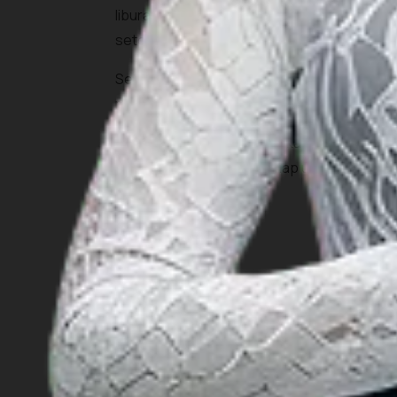
liburan, kamu tak hanya akan dimanjakan den
setempat dan belajar hal-hal baru.
Sebelum memilih desa wisata yang akan ditu
menyusun itinerary yang paling sesuai den
Anda juga bisa memanfaatkan fitur
MaiA
yan
pilihan Anda. Jadi, sudah siap untuk bertu
INSIGHT
Travel Ideas