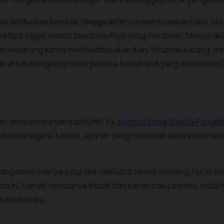
ai dihidupkan kembali, hingga akhirnya membuahkan hasil. Ki
 tarik objek wisata bawah lautnya yang menawan. Masyarakat
sekarang justru membudidayakan ikan, terumbu karang, dan 
ik untuk mengeksplorasi pesona bawah laut yang ditawarka
n desa wisata yang satu ini? Ya,
pesona Desa Wisata Penglip
 mancanegara. Lantas, apa sih yang membuat desa ini istime
 masih menjunjung nilai-nilai luhur nenek moyang. Hal ini bisa
desa ini, hampir semuanya dibuat dari bahan baku bambu, mulai 
t dari bambu.