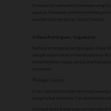
Di antara banyaknya keistimewaan yang bi
satunya. Penduduk setempat memang terken
kearifan lokal mereka ya, Sobat Pesona!
4 | Desa Pentingsari, Yogyakarta
Berbicara mengenai penghargaan, Desa Wisa
dengan sistem ekonomi kerakyatannya, lho.
ini menawarkan wisata yang bukan hanya berb
wisatawan.
Di sini, kamu bisa belajar membuat wayang su
sungai untuk bersantai. Dari desa ini kamu
Keempat desa di atas juga berhasil masuk k