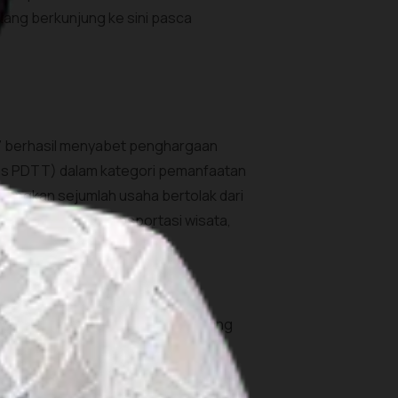
tang berkunjung ke sini pasca
017 berhasil menyabet penghargaan
es PDTT) dalam kategori pemanfaatan
embangkan sejumlah usaha bertolak dari
pertanian madu, transportasi wisata,
di, siapa di antara Sobat Pesona yang
n dan penuh makna. Sebab, selama