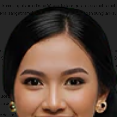
sa kamu dapatkan di Desa Wisata Nglanggeran, keramahtama
al sangat ramah kepada wisatawan, jadi jangan sungkan-sun
ta Pentingsari baru-baru ini mendapat penghargaan dan apre
 Sejak tahun 2008, Pentingsari menjadi proyek percontohan 
asis alam saja, namun juga budaya tradisional, seni, dan keari
ket, menari Jawa, main gamelan, menjalin janur, mencicipi prod
 bisa dengan mudah mengikuti tur jeep di kawasan Gunung Merap
e dalam 100 Destinasi Wisata Berkelanjutan Terbaik Dunia (Th