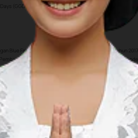
s Days (GGDD) 2019. Sobat Pesona semakin yakin kan untuk da
engan Blue Fire-nya, terletak sebuah desa yang pada tahun 2
, Pembangunan Daerah Tertinggal dan Transmigrasi (Kemend
dan Usaha Milik Desa (BUMDes) ini dinilai telah berhasil meng
pa usaha yang diberdayakan oleh desa ini di antaranya usaha 
KM lainnya.
sil karet, cengkeh, biji kopi, dan coklat, serta susu sapi. Ja
h wawasan di Desa Tamansari?
ngunjungi desa wisata, liburan kamu akan jadi lebih berkesa