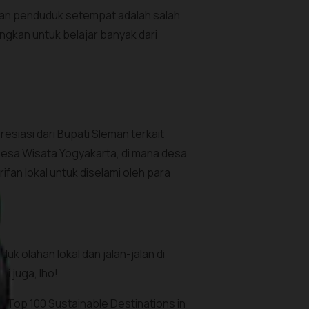
han penduduk setempat adalah salah
gkan untuk belajar banyak dari
siasi dari Bupati Sleman terkait
Desa Wisata Yogyakarta, di mana desa
fan lokal untuk diselami oleh para
uk olahan lokal dan jalan-jalan di
i juga, lho!
e Top 100 Sustainable Destinations in