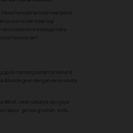
ni, Desa Pemuteran telah menjelma
nya pun sudah tidak lagi
ekowisata lokal sebagai mata
n Desa Pemuteran?
uran
ini memang sudah terkenal di
wa dibandingkan dengan desa wisata
 dilihat, salah satunya dari gaya
dari dapur, gerbang rumah, pintu