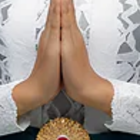
gan keasrian alamnya saja, tapi juga ikut larut dalam aktivita
ju, jangan lupa gunakan fitur
Rencana Perjalanan
yang ada di
gan gaya petualangan Anda agar momen kunjungan Anda lebih s
g siap menemani dan merekomendasikan berbagai aktivitas s
alang menikmati suasana pedesaan? Coba fiturnya sekarang!