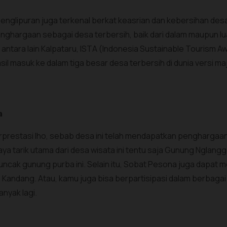
sa Penglipuran juga terkenal berkat keasrian dan kebersihan de
ghargaan sebagai desa terbersih, baik dari dalam maupun lu
, antara lain Kalpataru, ISTA (Indonesia Sustainable Tourism 
sil masuk ke dalam tiga besar desa terbersih di dunia versi ma
a
erprestasi lho, sebab desa ini telah mendapatkan pengharga
a tarik utama dari desa wisata ini tentu saja Gunung Nglangge
uncak gunung purba ini. Selain itu, Sobat Pesona juga dapat me
Kandang. Atau, kamu juga bisa berpartisipasi dalam berbagai
anyak lagi.