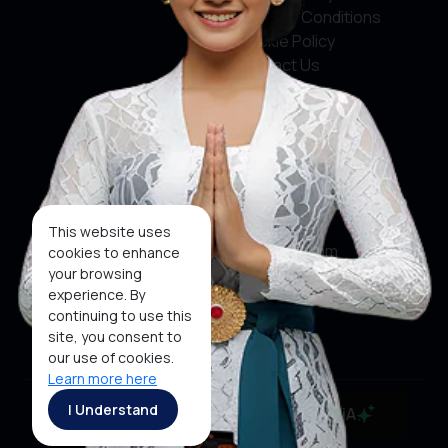
Terms & Conditions
Cookie Policy
Contact Us
Social Media
Facebook
X
This website uses
Instagram
cookies to enhance
your browsing
Youtube
experience. By
continuing to use this
Tiktok
site, you consent to
our use of cookies.
Learn more here
Copyright ©2026 Ministry of Tourism, Republic of
I Understand
MaiA
Indonesia