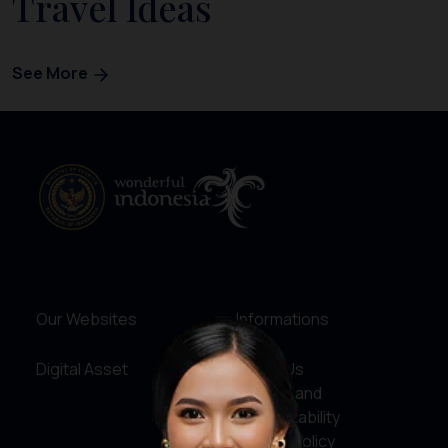
Travel Ideas
See More
Our Websites
Informations
Digital Asset
About Us
Service and
Accountability
Privacy Policy