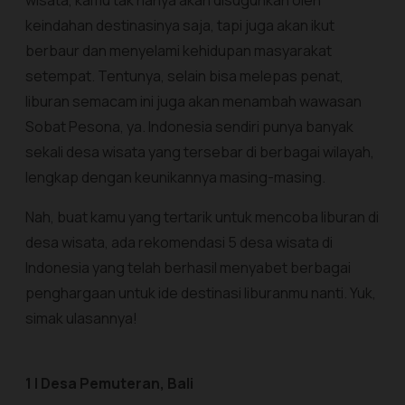
wisata, kamu tak hanya akan disuguhkan oleh
keindahan destinasinya saja, tapi juga akan ikut
berbaur dan menyelami kehidupan masyarakat
setempat. Tentunya, selain bisa melepas penat,
liburan semacam ini juga akan menambah wawasan
Sobat Pesona, ya. Indonesia sendiri punya banyak
sekali desa wisata yang tersebar di berbagai wilayah,
lengkap dengan keunikannya masing-masing.
Nah, buat kamu yang tertarik untuk mencoba liburan di
desa wisata, ada rekomendasi 5 desa wisata di
Indonesia yang telah berhasil menyabet berbagai
penghargaan untuk ide destinasi liburanmu nanti. Yuk,
simak ulasannya!
1 | Desa Pemuteran, Bali