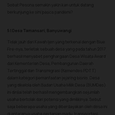
Sobat Pesona semakin yakin kan untuk datang
berkunjung ke sini pasca pandemi?
5 | Desa Tamansari, Banyuwangi
Tidak jauh dari Kawah Ijen yang terkenal dengan Blue
Fire-nya, terletak sebuah desa yang pada tahun 2017
berhasil menyabet penghargaan Desa Wisata Award
dari Kementerian Desa, Pembangunan Daerah
Tertinggal dan Transmigrasi (Kemendes PDTT)
dalam kategori pemanfaatan jejaring bisnis. Desa
yang dikelola oleh Badan Usaha Milik Desa (BUMDes)
ini dinilai telah berhasil mengembangkan sejumlah
usaha bertolak dari potensi yang dimilikinya. Sebut
saja beberapa usaha yang diberdayakan oleh desa ini
di antaranya usaha pertanian madu, transportasi