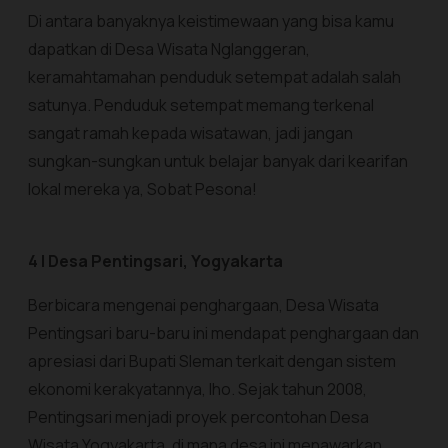
Di antara banyaknya keistimewaan yang bisa kamu
dapatkan di Desa Wisata Nglanggeran,
keramahtamahan penduduk setempat adalah salah
satunya. Penduduk setempat memang terkenal
sangat ramah kepada wisatawan, jadi jangan
sungkan-sungkan untuk belajar banyak dari kearifan
lokal mereka ya, Sobat Pesona!
4 | Desa Pentingsari, Yogyakarta
Berbicara mengenai penghargaan, Desa Wisata
Pentingsari baru-baru ini mendapat penghargaan dan
apresiasi dari Bupati Sleman terkait dengan sistem
ekonomi kerakyatannya, lho. Sejak tahun 2008,
Pentingsari menjadi proyek percontohan Desa
Wisata Yogyakarta, di mana desa ini menawarkan