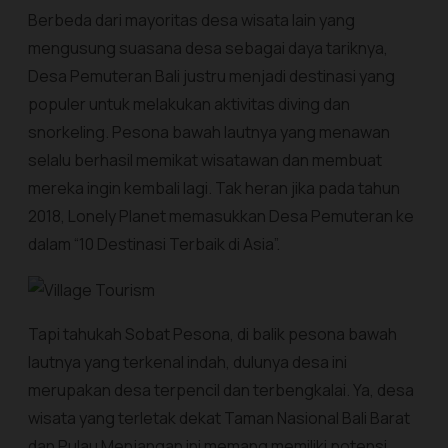
Berbeda dari mayoritas desa wisata lain yang
mengusung suasana desa sebagai daya tariknya,
Desa Pemuteran Bali justru menjadi destinasi yang
populer untuk melakukan aktivitas diving dan
snorkeling. Pesona bawah lautnya yang menawan
selalu berhasil memikat wisatawan dan membuat
mereka ingin kembali lagi. Tak heran jika pada tahun
2018, Lonely Planet memasukkan Desa Pemuteran ke
dalam “10 Destinasi Terbaik di Asia”.
Tapi tahukah Sobat Pesona, di balik pesona bawah
lautnya yang terkenal indah, dulunya desa ini
merupakan desa terpencil dan terbengkalai. Ya, desa
wisata yang terletak dekat Taman Nasional Bali Barat
dan Pulau Menjangan ini memang memiliki potensi