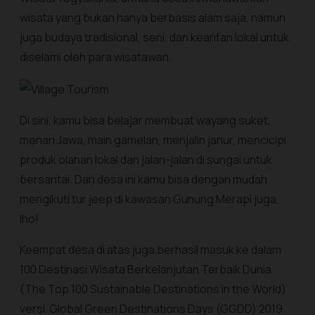
wisata yang bukan hanya berbasis alam saja, namun
juga budaya tradisional, seni, dan kearifan lokal untuk
diselami oleh para wisatawan.
Di sini, kamu bisa belajar membuat wayang suket,
menari Jawa, main gamelan, menjalin janur, mencicipi
produk olahan lokal dan jalan-jalan di sungai untuk
bersantai. Dari desa ini kamu bisa dengan mudah
mengikuti tur jeep di kawasan Gunung Merapi juga,
lho!
Keempat desa di atas juga berhasil masuk ke dalam
100 Destinasi Wisata Berkelanjutan Terbaik Dunia
(The Top 100 Sustainable Destinations in the World)
versi Global Green Destinations Days (GGDD) 2019.