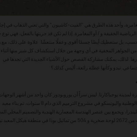
رة، وأحد هذه الطرق هي "الفيت-كاشيون" والتي تعني الذهاب في إجا
اضية الخفيفة و / أو المغامرة. إذا لم تكن قد جربتها بالفعل، فهي نوع ج
ب، بل ستعطيك أيضًا جسمًا أقوى وعقلًا منتعشًا. علاوة على ذلك، مع ه
من الجواهر المخفية في أي وجهة من خلال استكشاف كل شبر منها أثناء
تارها. لذلك، يمكنك مشاركة القصص حول الأشياء الجديدة التي تجدها في
تماعي. تبدو وكأنها عطلة رائعة، أليس كذلك؟
رة لمدينة يوجياكارتا. ليس سراً أن بوروبودور كان واحد من أشهر الوجهات
السياحية في إندونيسيا بفضل تعاون الحكومة الوطنية واليونسكو في مشروع الترميم الذي دام 8 سنوات. تم بناء معبد
ندرا، ويجمع بين عنصر الهندسة المعمارية الهندية والتصميم المحلي الم
لإخبار تاريخ العصور القديمة من خلال ما يقرب من 2672 لوحة صخرية و 504 من تماثيل بوذا في منطقة هيكل المعب