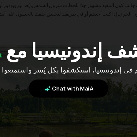
 جانب كون المعبد مشهور جدًا بلحظات شروق الشمس، يُعد بوروبودور أيض
ون الجري. إذا كنت أحدهم أو في طريقك لتحقيق حلمك بالحصول على أن
ف إندونيسيا مع
A
بكم في إندونيسيا، استكشفوا بكل يُسر واستمتعوا 
Chat with MaiA