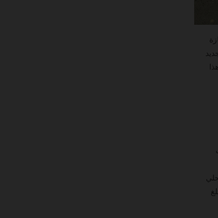
زة
ديد
ذا
حلي
د تبلغ