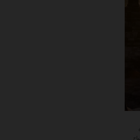
وة
ياح