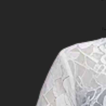
ًا
يضًا
علم
عض الصور