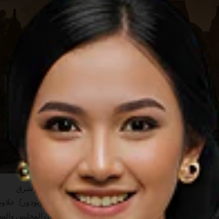
توجد العديد من المعابد الصغيرة حول المنطقة الأكبر من مجمع معبد بوروبودور، مثل معبد ميندوت (3.2 كم شرق
بوروبودور)، ومعبد سيلوجريو (28.5 كم شمال بوروبودور)، ومعبد برامبانان (52 كم جنوب شرق من بوروبودور). علا
ى تلة رحيمة. يحظى هذا الموقع بشعبية أكبر لدى السكان المحليين والس