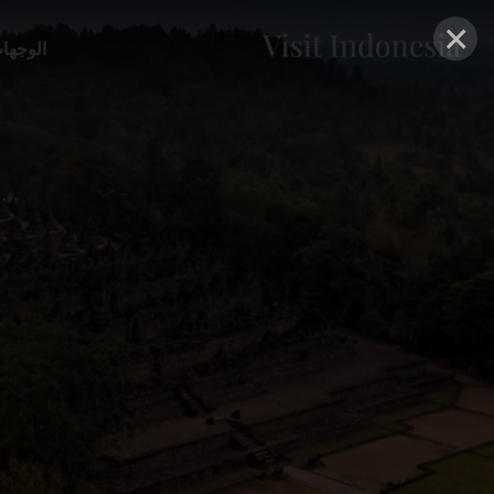
×
الوجها