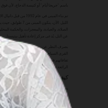
باسم "جريجا أيام" أو كنيسة الدجاج، لأن فوق 
تم بناء المبنى في عام 
الليل. الآن، يتكون 
الصلاة، والعبادة، والمعجزات، والحكمة المحلية.
عن التل، يُدعى مركز إعادة تأهيل بيتيسدا.
بصرف النظر عن سحر المعبد، توفر المناطق الم
القرى السياحية مثل قرية وانوريجو وقرية ما
الرائعة هناك. نؤكد لك، الإطلالة تستحق كل الع
كيف تصل الى هنا
يمكنك السفر إلى مطار يوجياكارتا الدولي مب
بوروبودور لأن المكان لا يبعد سوى ساعة واحدة