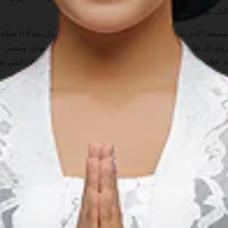
التل، يوجد مبنى الكنيسة الذي يشبه دجاجة عملاقة.
1992 من قبل دانيال الامسجة، الذي باركه الوحي ببناء كنيسة لجميع الأمم والأديان بعد أداء صلاة
المبنى من 7 طوابق، حيث يروي كل طابق قصة مختلفة تدور حول الرحلة الروحية للإنسان، ومعنى
 علاوة على ذلك، بنى دانيال أيضًا مركزًا للأدوية والتأهيل العقلي ليس بعيد
حيطة أيضًا بيئة خضراء مورقة ذات مناظر خلابة بشكل لا يصدق. تتوفر أ
جاكسينغي. إذا كنت ترغب الاقتراب من طريقة عيش السكان المحليين وت
ثقافاتهم فعليك زيارة هذه القرى. كما يمكنك الركض لمسافة 5.2 كيلومتر شمال غرب معبد بوروبودور والتقاط ب
ناء الذي سوف تبذله.
اشرة من بلدك. بمجرد وصولك، سيكون من السهل نسبيًا الوصول إلى
 بالسيارة عن يوجياكارتا.