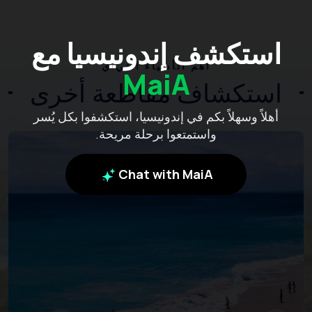
استكشف إندونيسيا مع
أهم الأشياء التي ي
MaiA
استكشاف مقاطعة أخرى
أهلاً وسهلاً بكم في إندونيسيا، استكشفوا بكل يُسر
واستمتعوا برحلة مريحة.
Chat with MaiA