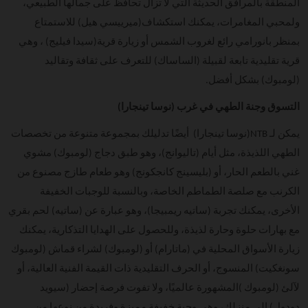
المنطقة بالمرافق الحديثة التي لا تزال تحافظ على جمالها الطبيعي،
ولمحبي المغامرات، يمكنك استكشاف(ميرييسي هيل) للاستمتاع
بمنظر بانورامي رائع لغروب الشمس أو زيارة قرية(سيدا فيليج) ، وهي
قرية تقليدية تابعة لقبيلة (الساساك) للتعرف على ثقافة وتقاليد
(لومبوك) بشكل أفضل.
التسوق وجنة الطهي في غرب (نوسا تينجارا)
يمكن لـ NTB(نوسا تينجارا) أيضًا تدليلك بمجموعة متنوعة من تخصصات
الطهي اللذيذة، مثل أيام (تاليوانج)، وهو طبق دجاج (لومبوك) مشوي
غني بالطعم الحار، أو (بليسينج كانجكونج) وهو طعام طازج مصنوع من
الكرنب مع صلصة الطماطم الخاصة، وبالنسبة للوجبات الخفيفة
الأخرى، يمكنك تجربة (ساتيه ريمبيجا)، وهو عبارة عن (ساتيه) لحم بقري
مع بهارات حلوة وحارة لذيذة، وللحصول على الهدايا التذكارية، يمكنك
زيارة الأسواق المحلية في (ماتارام) أو (لومبوك) لشراء قماش (لومبوك
سونغكيت) المنسوج، أو الحرف التقليدية ذات القيمة الفنية العالية، أو
لآلئ (لومبوك )المشهورة عالميًا، ولا تفوت فرصة إحضار (سيويد
دودول) إلى منزلك، وهي وجبة خفيفة مميزة وفريدة من نوعها من