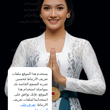
الخدمة والمساءلة
سياسة الخصوصية
الشروط والأحكام
سياسة ملفات تعريف
الارتباط
اتصل بنا
وسائل التواصل الاجتماعي
فيسبوك
تويتر
يستخدم هذا الموقع ملفات
إنستجرام
تعريف الارتباط لتحسين
تجربة التصفح الخاصة بك.
يوتيوب
بمواصلة استخدام هذا
الموقع، فإنك توافق على
تيك توك
استخدامنا لملفات تعريف
الارتباط.
تعرف على
المزيد هنا