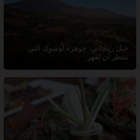
جبل رينجاني: جوهرة لومبوك التي
تنتظر أن تُقهر