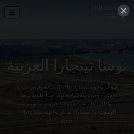
×
نوسا تينجارا الغربية
تقع غرب (نوسا تينجارا) (NTB) إلى الشرق من جزيرة
(بالي)، وهي وجهة سياحية توفر جمالًا طبيعيًا مذهلاً
وثقافة محلية غنية, مع وجود جزيرتين رئيسيتين،
(لومبوك) و (سومباوا)، تعد غرب (نوسا تينجارا) NTB
الوجهة