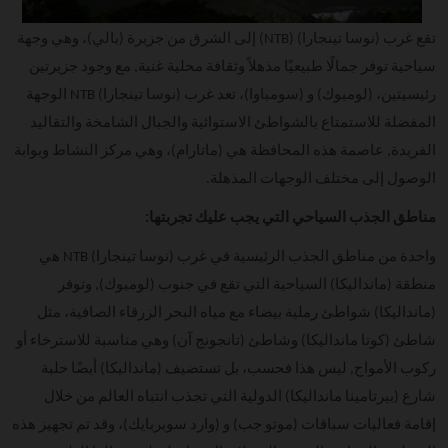
تقع غرب (نوسا تينجارا) (NTB) إلى الشرق من جزيرة (بالي)، وهي وجهة
سياحية توفر جمالًا طبيعيًا مذهلاً وثقافة محلية غنية, مع وجود جزيرتين
رئيسيتين، (لومبوك) و (سومباوا)، تعد غرب (نوسا تينجارا) NTB الوجهة
المفضلة للاستمتاع بالشواطئ الاستوائية والجبال الشامخة والتقاليد
الفريدة, عاصمة هذه المحافظة هي (ماتارام)، وهي مركز النشاط وبوابة
الوصول إلى مختلف الوجهات المذهلة.
مناطق الجذب السياحي التي يجب عليك تجربتها:
واحدة من مناطق الجذب الرئيسية في غرب (نوسا تينجارا) NTB هي
منطقة (مانداليكا) السياحية التي تقع في جنوب (لومبوك), وتوفر
(مانداليكا) شواطئ رملية بيضاء مع مياه البحر الزرقاء الصافية، مثل
شاطئ (كوتا مانداليكا) وشاطئ (تانجونج آن) وهي مناسبة للاسترخاء أو
ركوب الأمواج, ليس هذا فحسب، بل تستضيف (مانداليكا) أيضًا حلبة
شارع (بيرتامينا مانداليكا) الدولية التي تجذب انتباه العالم من خلال
إقامة فعاليات سباقات (موتو جب) و (وارد سوبربايك)، وقد تم تجهيز هذه