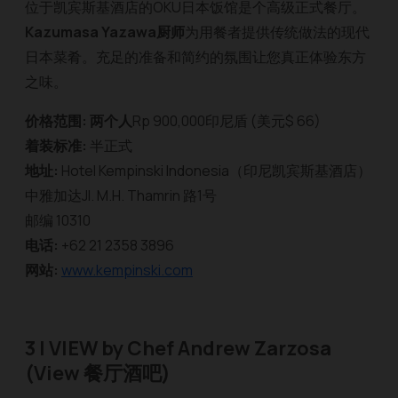
位于凯宾斯基酒店的OKU日本饭馆是个高级正式餐厅。
Kazumasa Yazawa厨师
为用餐者提供传统做法的现代
日本菜肴。充足的准备和简约的氛围让您真正体验东方
之味。
价格范围: 两个人
Rp 900,000印尼盾 (美元$ 66)
着装标准:
半正式
地址:
Hotel Kempinski Indonesia（印尼凯宾斯基酒店）
中雅加达Jl. M.H. Thamrin 路1号
邮编 10310
电话:
+62 21 2358 3896
网站:
www.kempinski.com
3 |
VIEW by Chef Andrew Zarzosa
(View 餐厅酒吧)