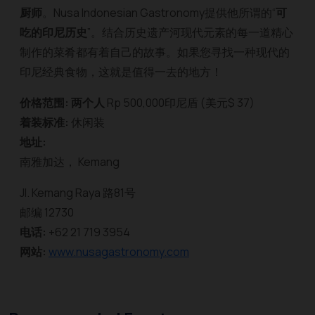
厨师
。Nusa Indonesian Gastronomy提供他所谓的“
可
吃的印尼历史
”。结合历史遗产河现代元素的每一道精心
制作的菜肴都有着自己的故事。如果您寻找一种现代的
印尼经典食物，这就是值得一去的地方！
价格范围: 两个人
Rp 500,000印尼盾 (美元$ 37)
着装标准:
休闲装
地址:
南雅加达， Kemang
Jl. Kemang Raya 路81号
邮编 12730
电话:
+62 21 719 3954
网站:
www.nusagastronomy.com