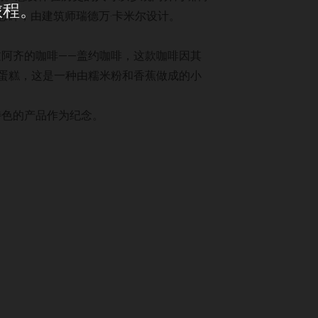
旅程。
念碑，由建筑师瑞德万·卡米尔设计。
阿齐的咖啡——盖约咖啡，这款咖啡因其
蛋糕，这是一种由糯米粉和香蕉做成的小
特色的产品作为纪念。