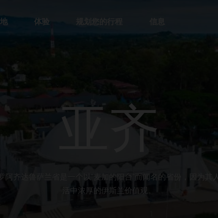
地
体验
规划您的行程
信息
亚齐
罗阿齐达鲁萨兰省是一个以“麦加的阳台”而闻名的省份，因为其
活中浓厚的伊斯兰价值观。