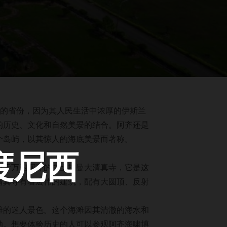
名的省份，因为其人民生活中浓厚的伊斯兰
的历史、文化和自然美景的结合。阿齐还是
个岛屿，以其惊人的海底美景而著称。
度尼西
位于万达阿齐的白土拉曼大清真寺，它是这
清真寺有着宏伟的建筑，配有大圆顶、反射
滩的迷人景色。这个海滩因其清澈的海水和
动。想要体验历史的人可以参观阿齐海啸博