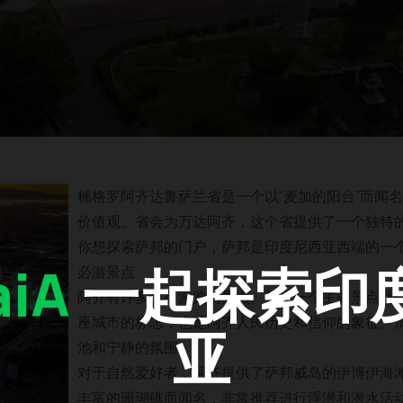
楠格罗阿齐达鲁萨兰省是一个以“麦加的阳台”而闻
价值观。省会为万达阿齐，这个省提供了一个独特
你想探索萨邦的门户，萨邦是印度尼西亚西端的一
iA
一起探索印
必游景点
阿齐有许多值得游览的景点。其中一个主要景点是
座城市的标志，也是阿齐人民历史和信仰的象征。
亚
池和宁静的氛围。
对于自然爱好者，阿齐提供了萨邦威岛的伊博伊海
丰富的珊瑚礁而闻名，非常推荐进行浮潜和潜水活