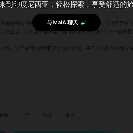
来到印度尼西亚，轻松探索，享受舒适的
物馆，这是一个为了纪念2004年海啸灾难而建的纪
与 MaiA 聊天
着浓郁香料味的特色美食，配有肉类、海鲜或螃蟹。你也不容错过
作为纪念品。对于甜食爱好者，你可以尝试传统的甜点——提帕恩
齐市场。这里你可以找到阿齐传统的织物、手工艺品和各种地方
份
的地
时尚
烹饪
商店