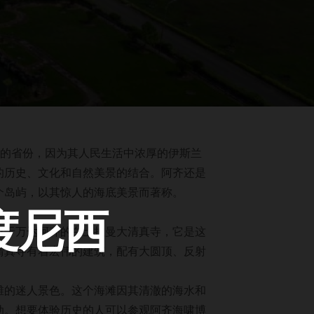
名的省份，因为其人民生活中浓厚的伊斯兰
的历史、文化和自然美景的结合。阿齐还是
个岛屿，以其惊人的海底美景而著称。
度尼西
位于万达阿齐的白土拉曼大清真寺，它是这
清真寺有着宏伟的建筑，配有大圆顶、反射
滩的迷人景色。这个海滩因其清澈的海水和
动。想要体验历史的人可以参观阿齐海啸博