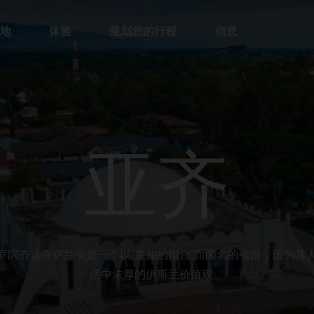
地
体验
规划您的行程
信息
亚齐
罗阿齐达鲁萨兰省是一个以“麦加的阳台”而闻名的省份，因为其
活中浓厚的伊斯兰价值观。