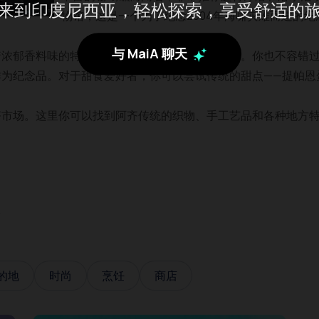
来到印度尼西亚，轻松探索，享受舒适的
物馆，这是一个为了纪念2004年海啸灾难而建的纪
与 MaiA 聊天
着浓郁香料味的特色美食，配有肉类、海鲜或螃蟹。你也不容错过
作为纪念品。对于甜食爱好者，你可以尝试传统的甜点——提帕恩
齐市场。这里你可以找到阿齐传统的织物、手工艺品和各种地方
份
的地
时尚
烹饪
商店