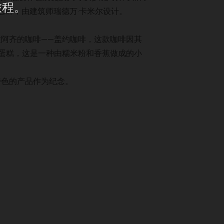
旅程。
念碑，由建筑师瑞德万·卡米尔设计。
阿齐的咖啡——盖约咖啡，这款咖啡因其
蛋糕，这是一种由糯米粉和香蕉做成的小
特色的产品作为纪念。