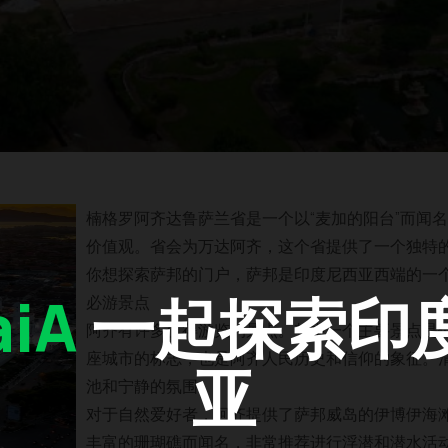
楠格罗阿齐达鲁萨兰省是一个以“麦加的阳台”而闻
价值观。省会为万达阿齐，这个省提供了一个独特
你想探索萨邦的门户，萨邦是印度尼西亚西端的一
iA
一起探索印
必游景点
阿齐有许多值得游览的景点。其中一个主要景点是
座城市的标志，也是阿齐人民历史和信仰的象征。
亚
池和宁静的氛围。
对于自然爱好者，阿齐提供了萨邦威岛的伊博伊海
丰富的珊瑚礁而闻名，非常推荐进行浮潜和潜水活