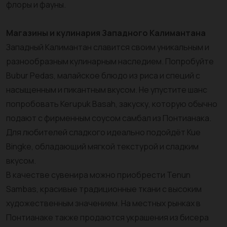
флоры и фауны.
Магазины и кулинария Западного Калимантана
Западный Калимантан славится своим уникальным и
разнообразным кулинарным наследием. Попробуйте
Bubur Pedas, малайское блюдо из риса и специй с
насыщенным и пикантным вкусом. Не упустите шанс
попробовать Kerupuk Basah, закуску, которую обычно
подают с фирменным соусом самбал из Понтианака.
Для любителей сладкого идеально подойдёт Kue
Bingke, обладающий мягкой текстурой и сладким
вкусом.
В качестве сувенира можно приобрести Tenun
Sambas, красивые традиционные ткани с высоким
художественным значением. На местных рынках в
Понтианаке также продаются украшения из бисера