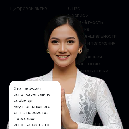
Цифровой актив
О нас
Сервис и
подотчётность
Политика
конфиденциальности
Условия и положения
Политика
использования
файлов cookie
Свяжитесь с нами
Этот веб-сайт
Социальные сети
использует файлы
cookie для
Фейсбук
улучшения вашего
опыта просмотра.
Твиттер
Продолжая
Инстаграм
использовать этот