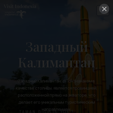
×
Западный
Калимантан
Западный Калимантан, с Понтианаком в
качестве столицы, является провинцией,
расположенной прямо на экваторе, что
делает его уникальным туристическим
направлением.