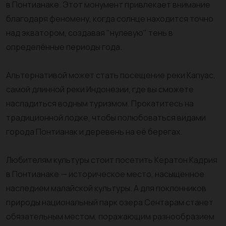
в Понтианаке. Этот монумент привлекает внимание
благодаря феномену, когда солнце находится точно
над экватором, создавая "нулевую" тень в
определённые периоды года.
Альтернативой может стать посещение реки Капуас,
самой длинной реки Индонезии, где вы сможете
насладиться водным туризмом. Прокатитесь на
традиционной лодке, чтобы полюбоваться видами
города Понтианак и деревень на её берегах.
Любителям культуры стоит посетить Кератон Кадрия
в Понтианаке — историческое место, насыщенное
наследием малайской культуры. А для поклонников
природы национальный парк озера Сентарам станет
обязательным местом, поражающим разнообразием