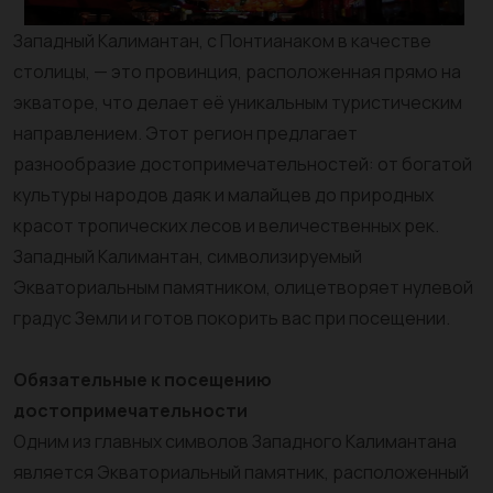
Западный Калимантан, с Понтианаком в качестве
столицы, — это провинция, расположенная прямо на
экваторе, что делает её уникальным туристическим
направлением. Этот регион предлагает
разнообразие достопримечательностей: от богатой
культуры народов даяк и малайцев до природных
красот тропических лесов и величественных рек.
Западный Калимантан, символизируемый
Экваториальным памятником, олицетворяет нулевой
градус Земли и готов покорить вас при посещении.
Обязательные к посещению
достопримечательности
Одним из главных символов Западного Калимантана
является Экваториальный памятник, расположенный