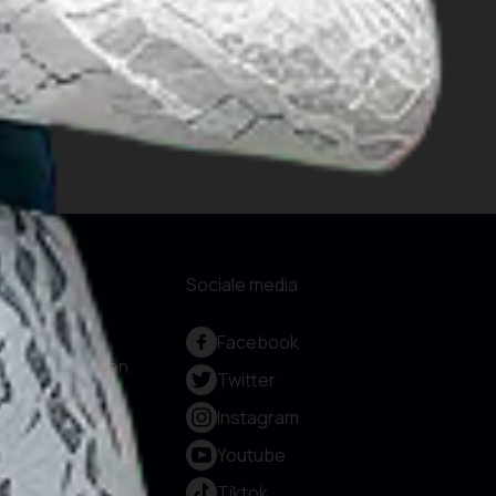
opwindende ideeën
Meer bekijken
formatie
Sociale media
er ons
Facebook
enstverlening en
Twitter
rantwoording
Instagram
ivacybeleid
gemene
Youtube
orwaarden
Tiktok