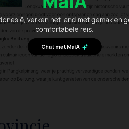
MaiA
Lengkuas-eiland, bekend om zijn historische vu
 voorzieningen biedt voor een ontspannen dag aan zee, of vi
donesië, verken het land met gemak en g
askar Pelangi. Voor een vleugje geschiedenis kun je de oude t
comfortabele reis.
den van de provincie.
ngka Belitung
Chat met MaiA
et zonder de lokale smaken te proeven en unieke souvenirs m
n culinair icoon van de regio is. Bezoek traditionele markten
avoriet.
i in Pangkalpinang, waar je prachtig vervaardigde pandan-weef
fiebar op Belitung, waar je kunt genieten van de onderscheide
ovincie