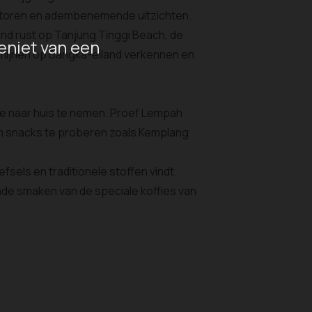
urtoren en adembenemende uitzichten.
nd rust op Tanjung Tinggi Beach, de
eniet van een
inmijnen op Bangka-eiland verkennen en
ee naar huis te nemen. Proef Lempah
 om snacks te proberen zoals Kemplang
sels en traditionele stoffen vindt.
nde smaken van de speciale koffies van