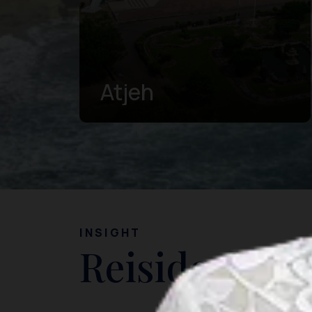
West Sumatra
INSIGHT
Reisideeën