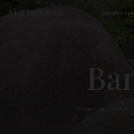
Bestemminge
Ban
Gelegen aan de oostkust va