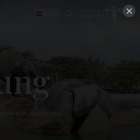
×
NL-NL
tung
end staat om zijn exotische