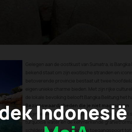
Gelegen aan de oostkust van Sumatra, is Bangka B
bekend staat om zijn exotische stranden en icon
betoverende provincie bestaat uit twee hoofdeila
eigen unieke charme bieden. Met zijn rijke cultur
de lokale bevolking belooft Bangka Belitung het ha
dek Indonesië
Bezienswaardigheden die je niet mag missen
Begin je reis bij Tanjung Kelayang, een ongerept 
turquoise water en de kenmerkende granietformat
schilderachtige plek is ook de toegangspoort to