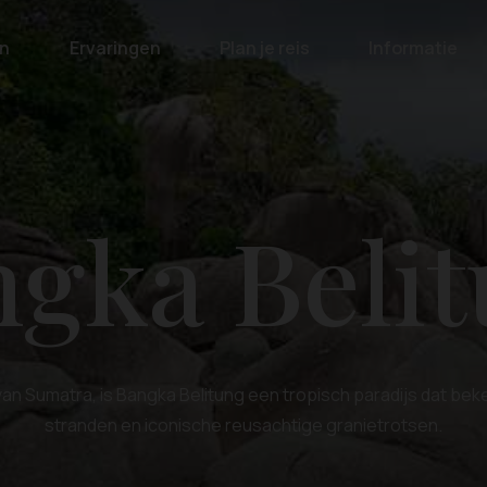
n
Ervaringen
Plan je reis
Informatie
gka Beli
n Sumatra, is Bangka Belitung een tropisch paradijs dat bek
stranden en iconische reusachtige granietrotsen.