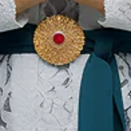
Specerijen en Smaak!
Onze websites
In
Digitaal activum
Ov
Di
ve
Pr
Al
Vo