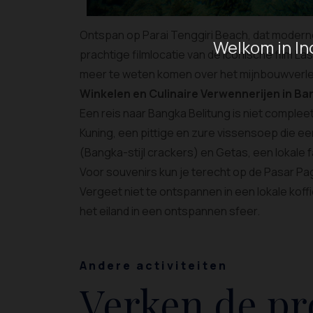
Ontspan op Parai Tenggiri Beach, dat moderne
Welkom in In
prachtige filmlocatie van de iconische film L
meer te weten komen over het mijnbouwverle
Winkelen en Culinaire Verwennerijen in Ba
Een reis naar Bangka Belitung is niet comple
Kuning, een pittige en zure vissensoep die ee
(Bangka-stijl crackers) en Getas, een lokale f
Voor souvenirs kun je terecht op de Pasar Pag
Vergeet niet te ontspannen in een lokale kof
het eiland in een ontspannen sfeer.
Andere activiteiten
Verken de pr