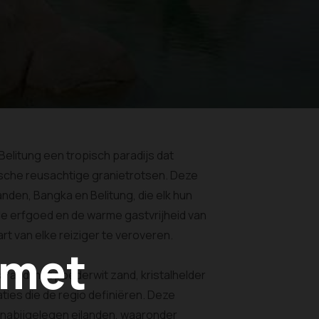
elitung een tropisch paradijs dat
ische reusachtige granietrotsen. Deze
nden, Bangka en Belitung, die elk hun
ele erfgoed en de warme gastvrijheid van
rt van elke reiziger te veroveren.
 met
strand met poederwit zand, kristalhelder
ies die de regio definiëren. Deze
t nabijgelegen eilanden, waaronder