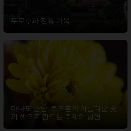
두로후파 전통 가옥
마나도 근방, 토모혼의 아름다운 꽃
의 색으로 만드는 축제의 향연