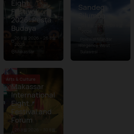
Eight
Sandeq
Festival
Silumba
2026: Pesta
03 8월 2026 – 09 8월
Budaya
2026
26 8월 2026 – 26 8월
Polewali Mandar
2026
Regency, West
Makassar
Sulawesi
Arts & Culture
Makassar
International
Eight
Festival and
Forum
26 8월 2026 – 30 8월