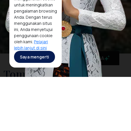
untuk meningkatkan
pengalaman browsing
Anda. Dengan terus
menggunakan situs
ini, Anda menyetujui
penggunaan cookie
oleh kami.
Pelajari
lebih lanjut di sini
Saya mengerti
MaiA
Tomohon
Ketika Sobat Pesona mengunjungi tempat ini pada
musim bunga, Sobat Pesona akan menyaksikan
pemandangan menakjubkan hamparan bunga
berwarna warni dari
kaki gunung yang indah
.