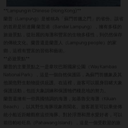
**Lampung in Chinese (Hong Kong)**
蘭普（Lampung）是被稱為「蘇門答臘之門」的省份。該省
的首府是班達爾·蘭普港（Bandar Lampung），擁有多樣的
旅遊景點，從壯麗的海灘和豐富的生物多樣性，到仍然保存
的傳統文化。蘭普還是蘭普人（Lampung people）的家
鄉，這裡有豐富的習俗和藝術。
**必遊景點**
蘭普的主要景點之一是韋坎巴斯國家公園（Way Kambas
National Park），這是一個自然保護區，為蘇門答臘象及其
他瀕危野生動物提供庇護。在這裡，遊客可以親身目睹大象
保護活動，包括大象訓練和保護牠們棲息地的努力。
蘭普還擁有一些異國情調的海灘，如基魯安海灘（Kiluan
Beach），以其野生海豚現象而聞名。遊客甚至可以乘坐傳
統小船近距離觀察這些海豚。對於浮潛和潛水愛好者，可以
前往帕哈旺島（Pahawang Island），這是一個受歡迎的旅