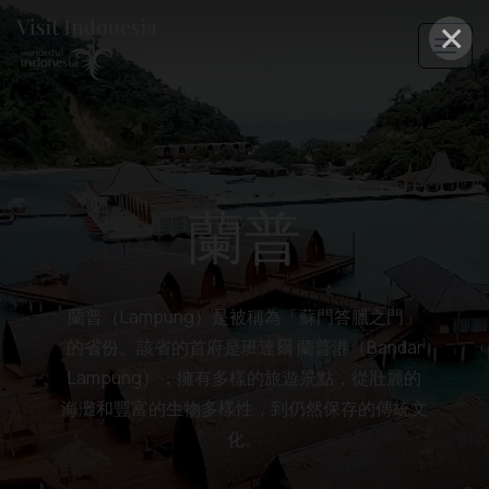
×
蘭普
蘭普（Lampung）是被稱為「蘇門答臘之門」
的省份。該省的首府是班達爾·蘭普港（Bandar
Lampung），擁有多樣的旅遊景點，從壯麗的
海灘和豐富的生物多樣性，到仍然保存的傳統文
化。