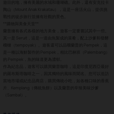
遊目的地，擁有美麗的水域和珊瑚礁。此外，還有安克拉卡
陶山（Mount Anak Krakatau），這是一座活火山，提供挑
戰性的徒步旅行並擁有壯觀的景色。
**購物與美食天堂**
蘭普擁有各式各樣的地方美食，遊客一定要嘗試其中一些。
其一是 Seruit，這是一道由魚製成的菜肴，配上沙爹和發酵
榴槤（tempoyak）。遊客還可以品嚐蘭普的 Pempek，這
是一種以海鮮製作的 Pempek，相比巴林班（Palembang）
的 Pempek，魚的味道更為濃郁。
作為紀念品，遊客可以購買蘭普咖啡，這是印度尼西亞最好
的羅布斯塔咖啡之一，因其獨特的風味而聞名。您可以造訪
當地市場或紀念品商店，購買傳統小吃，如各種口味的香蕉
片、Kemplang（傳統魚餅）以及蘭普的辛辣美味沙爹
（Sambal）。