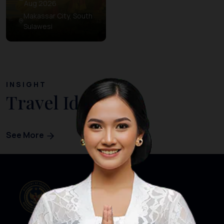
Aug 2026
Makassar City, South
Sulawesi
INSIGHT
Travel Ideas
See More