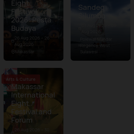
Eight
Sandeq
Festival
Silumba
2026: Pesta
03 Aug 2026 – 09
Budaya
Aug 2026
26 Aug 2026 – 26
Polewali Mandar
Aug 2026
Regency, West
Makassar
Sulawesi
Arts & Culture
Makassar
International
Eight
Festival and
Forum
26 Aug 2026 – 30