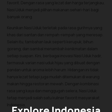
favorit. Dengan rasa yang lezat dan harga terjangkau,
Nasi Uduk menjadi pilihan makanan sehari-hari bagi
banyak orang.
Keunikan Nasi Uduk terletak pada rasa gurihnya yang
khas dari santan dan rempah-rempah yang meresap.
Selain itu, tambahan lauk seperti kerupuk, bihun
goreng, dan sambal menambah kenikmatan dalam
setiap suapan. Kini, berbagai inovasi Nasi Uduk hadir,
termasuk varian nasi uduk hijau yang dibuat dengan
pandan untuk aroma lebih harum. Hidangan ini tidak
hanya lezat tetapi juga mudah ditemukan di warung
makan hingga restoran mewah. Dengan kombinasi
rasa yang kaya dan menggugah selera, Nasi Uduk
tetap menjadi salah satu kuliner favorit masyarakat
Indonesia.
Explore Indonesia