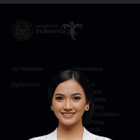
Our Websites
Informations
Digital Asset
About Us
Service and
Accountability
Privacy Policy
Terms & Conditions
Cookie Policy
Contact Us