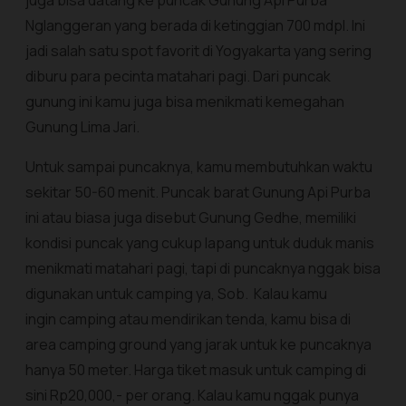
juga bisa datang ke puncak Gunung Api Purba
Nglanggeran yang berada di ketinggian 700 mdpl. Ini
jadi salah satu spot favorit di Yogyakarta yang sering
diburu para pecinta matahari pagi. Dari puncak
gunung ini kamu juga bisa menikmati kemegahan
Gunung Lima Jari.
Untuk sampai puncaknya, kamu membutuhkan waktu
sekitar 50-60 menit. Puncak barat Gunung Api Purba
ini atau biasa juga disebut Gunung Gedhe, memiliki
kondisi puncak yang cukup lapang untuk duduk manis
menikmati matahari pagi, tapi di puncaknya nggak bisa
digunakan untuk camping ya, Sob. Kalau kamu
ingin camping atau mendirikan tenda, kamu bisa di
area camping ground yang jarak untuk ke puncaknya
hanya 50 meter. Harga tiket masuk untuk camping di
sini Rp20,000,- per orang. Kalau kamu nggak punya