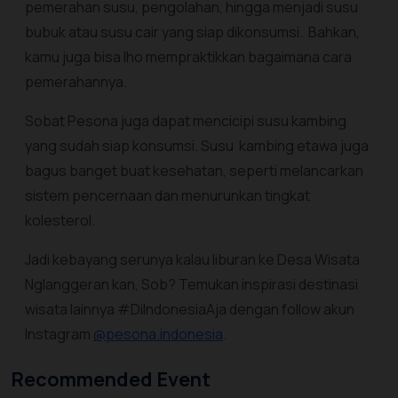
pemerahan susu, pengolahan, hingga menjadi susu
bubuk atau susu cair yang siap dikonsumsi. Bahkan,
kamu juga bisa lho mempraktikkan bagaimana cara
pemerahannya.
Sobat Pesona juga dapat mencicipi susu kambing
yang sudah siap konsumsi. Susu kambing etawa juga
bagus banget buat kesehatan, seperti melancarkan
sistem pencernaan dan menurunkan tingkat
kolesterol.
Jadi kebayang serunya kalau liburan ke Desa Wisata
Nglanggeran kan, Sob? ​​Temukan inspirasi destinasi
wisata lainnya #DiIndonesiaAja dengan follow akun
Instagram
@pesona.indonesia
.
Recommended Event