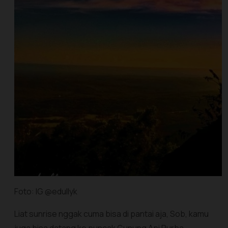
Foto: IG @edullyk
Liat sunrise nggak cuma bisa di pantai aja, Sob, kamu