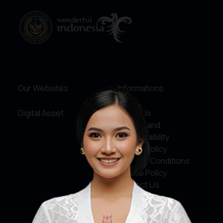
Our Websites
Informations
Digital Asset
About Us
Service and
Accountability
Privacy Policy
Terms & Conditions
Cookie Policy
Contact Us
Social Media