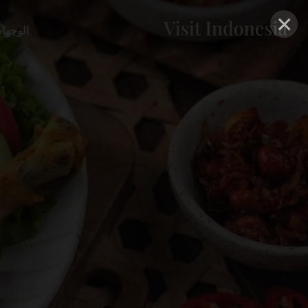
×
الوجها