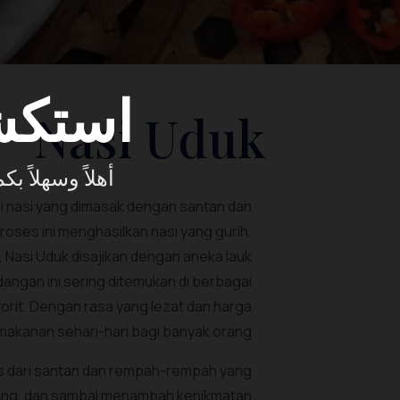
استكش
Nasi Uduk
أهلاً وسهلاً.
ri nasi yang dimasak dengan santan dan
oses ini menghasilkan nasi yang gurih,
, Nasi Uduk disajikan dengan aneka lauk
dangan ini sering ditemukan di berbagai
orit. Dengan rasa yang lezat dan harga
 makanan sehari-hari bagi banyak orang.
as dari santan dan rempah-rempah yang
oreng, dan sambal menambah kenikmatan