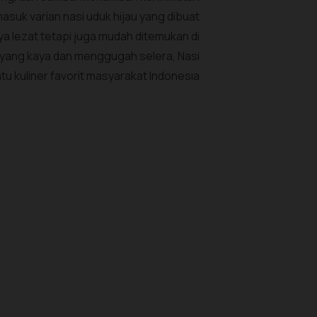
masuk varian nasi uduk hijau yang dibuat
ya lezat tetapi juga mudah ditemukan di
yang kaya dan menggugah selera, Nasi
tu kuliner favorit masyarakat Indonesia.