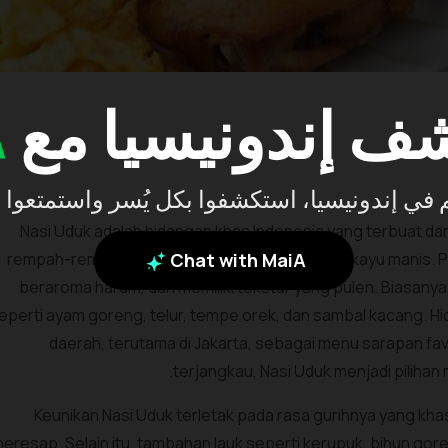
A
ف إندونيسيا مع
 بكم في إندونيسيا، استكشفوا بكل يُسر واستمتعوا
Nasi Uduk adalah hidangan khas Indonesia yang terbuat da
rempah-rempah seperti serai, daun salam, dan kayu manis. Pr
Chat with MaiA
beraroma harum, dan memiliki tekstur yang pulen. Biasanya
eperti ayam goreng, telur, tempe orek, dan sambal kacang. Hi
daerah, terutama di Jakarta, sebagai menu sarapan fav
terjangkau, Nasi Uduk menjadi pilihan
Keunikan Nasi Uduk terletak pada rasa gurihnya yang kh
eresap. Selain itu, tambahan lauk seperti kerupuk, bihun g