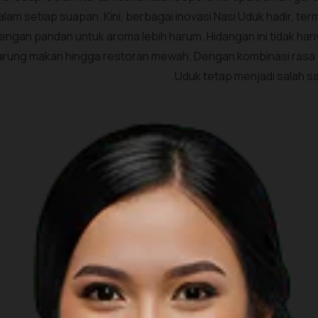
alam setiap suapan. Kini, berbagai inovasi Nasi Uduk hadir, ter
engan pandan untuk aroma lebih harum. Hidangan ini tidak han
rung makan hingga restoran mewah. Dengan kombinasi rasa 
Uduk tetap menjadi salah sa