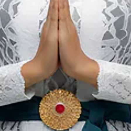
خمسة عشر مطعم ذات سمات
الحدائق في جاكرتا التي سوف
تهدئ عيونك