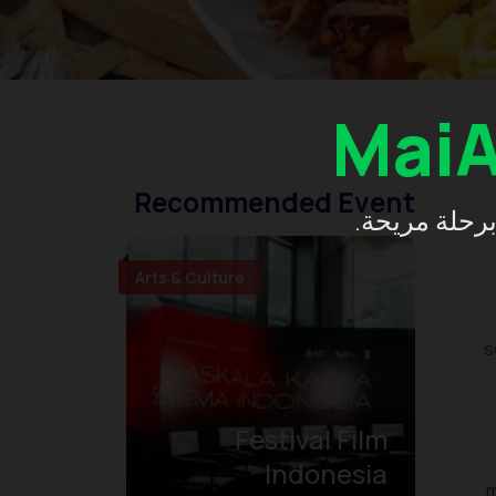
Mai
Recommended Event
 برحلة مريحة
Arts & Culture
s
Festival Film
Indonesia
m