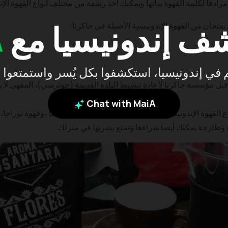
ادفاً لكلمة القهوة بذاتها ويمكنك أخذ رشفة من مختلف أنواع القهوة الإن
ف إندونيسيا مع
A
بفنجان من القهوة الإندونيسية الأصيلة في جاكرتا:
بكم في إندونيسيا، استكشفوا بكل يُسر واستمتعوا 
قبل مؤسسة جاكرتا لأعادة تنشيط البلدة القديمة (جوترسي)، المقهى لا
Chat with MaiA
القهوة الإندونيسية مثل ،قهوة غايو من آتشية،قهوة جافا ،وقهوة توراجا،فل
دة وطازجة يمكنك أيضا شراءها وتمتع بشربها في منزلك.