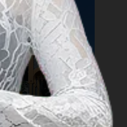
ستة أماكن لألتقاط أجمل الصور
في مدينة ميدان