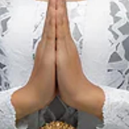
يوم طقوس فيساك الملهم في
معبد بروبودور العظيم .