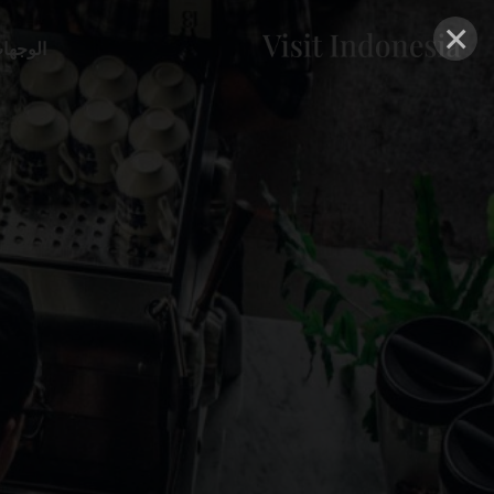
×
الوجها