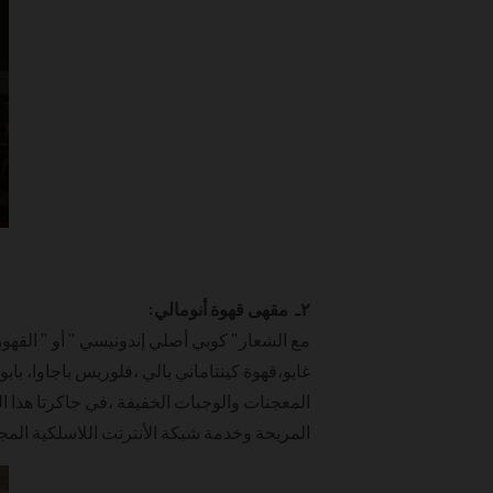
٢ـ مقهى قهوة أنومالي:
مع الشعار" كوبي أصلي إندونيسي " أو " القهوة
غايو،قهوة كينتاماني بالي ،فلوريس باجاوا، باب
المعجنات والوجبات الخفيفة ،في جاكرتا هذا ا
المريحة وخدمة شبكة الأنترنت اللاسلكية المجان