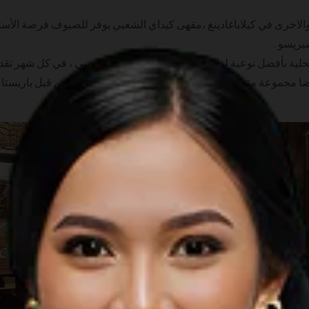
الاخرى في كيلاباغادينغ ،مقهى كيداي الشعبي يوفر للضيوف فرصة الأستما
بريسو .
حلية بأفضل نوعية لها. فخر الثقافة والتراث الأندونيسي ، في كل شهر تق
يضا مجموعة متنوعة من أساليب التقديم التي يتم تقديمها من قبل باريستا