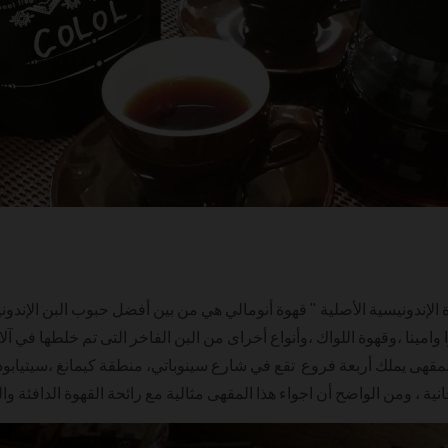
 الإندونيسية الأصلية " قهوة أنومالي هي من بين أفضل حبوب البن الإندون
وا وامينا ،وقهوة اللواك ،وأنواع أخراى من البن الفاخر التى تم خلطها ف
لمقهى يملك أربعة فروع تقع في شارع سينوباتي، منطقة كيمانغ ،سيتيابودي
ية ، ومن الواضح أن اجواء هذا المقهى مثالية مع رائحة القهوة الدافئة وال