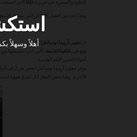
الحلوة والمميزة من جزيرة
جافا
التي أصبحت مر
استكش
وهذا عدد من أفضل الأماكن التي يمكنك التمتع 
أهلاً وسهلاً 
١ـ مقهى أروما نوسانتارا :
تقع في
باتافيا القديمة
،التي أعيد تنشيطها من 
أجواء الحنين لأيام القديمة .
يوفر مقهى أروما نوسانتارا بعض من أرقى أنواع 
الأخرى .وهنا بغض النظر أنك تتمتع بقهوة لذي