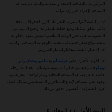
التركيز على النظافة، الصحة والسلامة والبيئة عبر صناعة
السياحة كإجراء احترازي إلزامي.
لذا، إذا كنت لا تزال تتردد بالنقر على الزر "احجز الآن" ، فلا
داعي للقلق. يمكنك وضع خطط للسفر غدًا وجمع المزيد من
المعلومات حتى يحين الوقت المناسب للسفر. تقوم الحكومة
بتنفيذ لوائح سفر جديدة في مختلف الوجهات السياحية، وكذلك
في المطار، لتقليل مخاطر انتشار الفيروس.
في الآونة الأخيرة، ذهب
جوفيتا أيو
و
ديماس رمضان
و
ديون
ويوكو
في رحلة من جاكرتا إلى نوسا دوا، بالي. لقد كانت رحلة
خاصة لدعم صناعة السياحة المحلية وشاركوا هذه التجربة من
وجهة نظر المسافر لإبلاغ المسافرين المستقبليين بشكل أفضل
حول كيفية إعداد أنفسهم. تحقق من ذلك!
اليوم الأول >> المغادرة