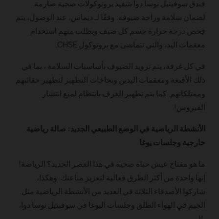
فندق سوفيتيل نوسا دوا بتنفيذ بروتوكولات صحية صارمة
لضمان سلامة وراحة ضيوفه. وفقًا لـ ديماس، عند الوصول، يتم
فحص درجة حرارة جسم كل ضيف ويطلب منهم استخدام
معقمات اليد، والتي تتماشى مع بروتوكول CHSE.
في كل غرفة، يتم تزويد الضيوف بأساسيات السلامة ، بما في
ذلك الأقنعة ومعقمات اليدين وبخاخات التطهير لتطهير حقائبهم
وممتلكاتهم. كما يتم تطهير الغرف بانتظام لمنع انتشار
الفيروس!
الأنشطة الرياضية في الوضع الطبيعي الجديد: صالة رياضية
خارجية وجلسات يوغا
ما هو مفتاح عيش حياة صحية في هذا العصر الجديد؟ الرياضة!
إنها واحدة من أكثر الطرق فعالية لتعزيز مناعتك. وهكذا،
شاركوا الأصدقاء الثلاثة في العديد من الأنشطة الرياضية مثل
الجيم في الهواء الطلق وجلسات اليوغا في سوفيتيل نوسا دوا،
بالي.