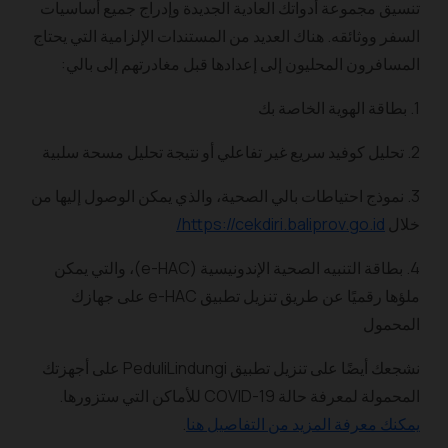
تنسيق مجموعة أدواتك العادية الجديدة وإدراج جميع أساسيات
السفر ووثائقه. هناك العديد من المستندات الإلزامية التي يحتاج
المسافرون المحليون إلى إعدادها قبل مغادرتهم إلى بالي:
1. بطاقة الهوية الخاصة بك
2. تحليل كوفيد سريع غير تفاعلي أو نتيجة تحليل مسحة سلبية
3. نموذج احتياطات بالي الصحية، والذي يمكن الوصول إليها من
خلال
https://cekdiri.baliprov.go.id/
4. بطاقة التنبيه الصحية الإندونيسية (e-HAC)، والتي يمكن
ملؤها رقميًا عن طريق تنزيل تطبيق e-HAC على جهازك
المحمول
نشجعك أيضًا على تنزيل تطبيق PeduliLindungi على أجهزتك
المحمولة لمعرفة حالة COVID-19 للأماكن التي ستزورها.
يمكنك معرفة المزيد من التفاصيل هنا
.