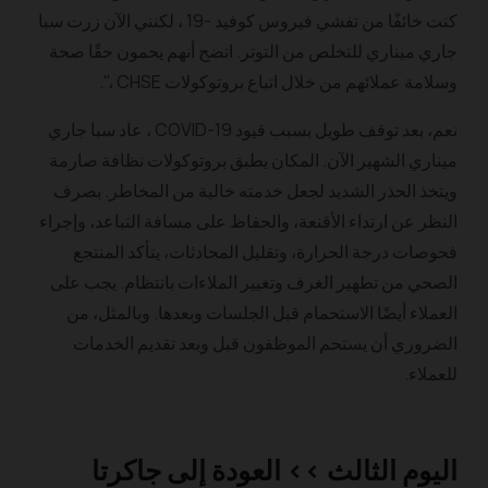
كنت خائفًا من تفشي فيروس كوفيد -19 ، لكنني الآن زرت سبا
جاري ميناري للتخلص من التوتر. اتضح أنهم يحمون حقًا صحة
وسلامة عملائهم من خلال اتباع بروتوكولات CHSE ،".
نعم، بعد توقف طويل بسبب قيود COVID-19 ، عاد سبا جاري
ميناري الشهير الآن. المكان يطبق بروتوكولات نظافة صارمة
ويتخذ الحذر الشديد لجعل خدمته خالية من المخاطر. بصرف
النظر عن ارتداء الأقنعة، والحفاظ على مسافة التباعد، وإجراء
فحوصات درجة الحرارة، وتقليل المحادثات، يتأكد المنتجع
الصحي من تطهير الغرف وتغيير الملاءات بانتظام. يجب على
العملاء أيضًا الاستحمام قبل الجلسات وبعدها. وبالمثل، من
الضروري أن يستحم الموظفون قبل وبعد تقديم الخدمات
للعملاء.
اليوم الثالث >> العودة إلى جاكرتا