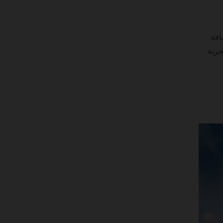
افة
جربة