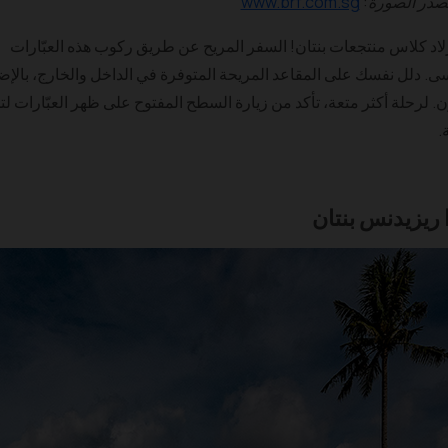
در الصورة:
www.brf.com.sg
برلاد كلاس منتجعات بنتان! السفر المريح عن طريق ركوب هذه العبّارات
نسى. دلل نفسك على المقاعد المريحة المتوفرة في الداخل والخارج، بالإض
. لرحلة أكثر متعة، تأكد من زيارة السطح المفتوح على ظهر العبّارات لت
.