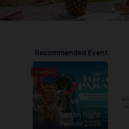
Recommended Event
Creative
بها
لئك
Bintan Night
Parade 2026