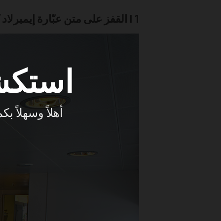
1 | القفز على متن عبّارة إيمبرلاد كلاس من سنغافورة إلى منتجعات بنتان
استكش
أهلاً وسهلاً 