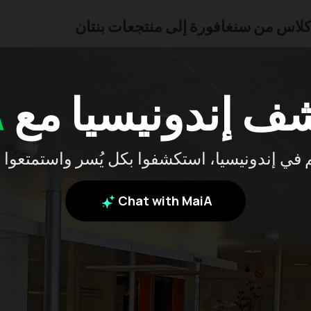
ف إندونيسيا مع
A
بكم في إندونيسيا، استكشفوا بكل يُسر واستمتعوا 
Chat with MaiA