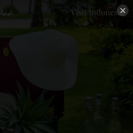
×
الوجها