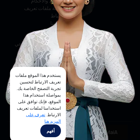
الشروط والأحكام
سياسة ملفات تعريف
الارتباط
اتصل بنا
وسائل التواصل الاجتماعي
فيسبوك
تويتر
يستخدم هذا الموقع ملفات
إنستجرام
تعريف الارتباط لتحسين
تجربة التصفح الخاصة بك.
يوتيوب
بمواصلة استخدام هذا
الموقع، فإنك توافق على
تيك توك
استخدامنا لملفات تعريف
الارتباط.
تعرف على
المزيد هنا
Copyright ©2025 Ministry of Tourism, Republic of
أفهم
MaiA
Indonesia