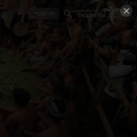
×
UAE-AR