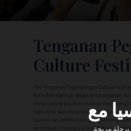
Tenganan Pe
Culture Festi
The Tenganan Pegringsingan Culture Festival
the oldest Bali Aga villages in Karangasem, kn
iconic cultural practices such as the Perang 
Indra, while also showcasing Karangasem’s cul
Visitors can join the Geringsing Weaving Work
techniques, and enjoy a Storytelling & Heritag