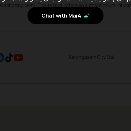
ringsing cloth. This festival offers an authentic cultural lea
Chat with MaiA
Karangasem City, Bali