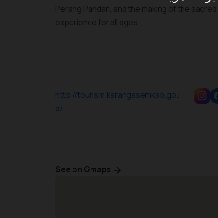
Perang Pandan, and the making of the sacred Ge
experience for all ages.
http://tourism.karangasemkab.go.i
d/
See on Gmaps