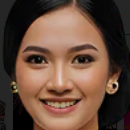
 in The Region
Music
M