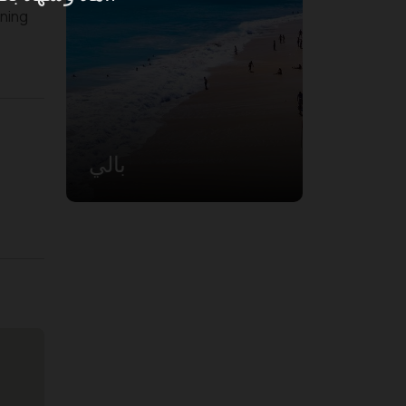
rning
بالي