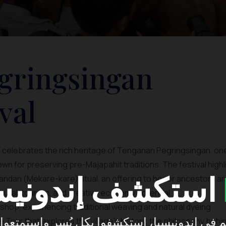
gringsingan
val
 celebrates the rich heritage of Tenganan Pegringsingan, on
own for preserving pre-Majapahit traditions. The festival highl
استكشف إندونيسيا مع
Pandan (Mekare-kare) ritual, an offering to honor ancestors a
tural, tourism, and creative economy potential.
shop, experiencing traditional weaving and natural dyeing
e Tour that explores the village’s history, the philosophy behi