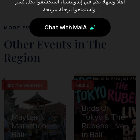
أهلاً وسهلاً بكم في إندونيسيا، استكشفوا بكل يُسر
واستمتعوا برحلة مريحة.
Chat with MaiA
MORE EVENTS
Other Events in The
Region
Sport & Wellness
Music
Birds Of
Maybank
Tokyo & The
Marathon
Rubens Live
Bali
in Bali