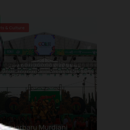
rts & Culture
Banjarbaru Murdjani