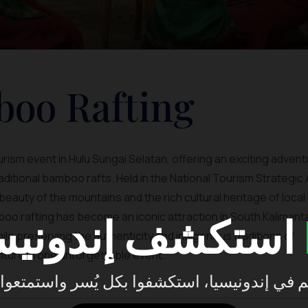
boo Rafting
rism event in Hulu Sungai Selatan, offering an exciting adven
ditional bamboo rafts. Held in the National Tourism Strategic
 beauty of the mountains and the rich cultural heritage of local
استكشف إندونيسيا مع
o rafting has become an iconic attraction in South Kalimanta
ile preserving the authenticity and indigenous traditions of
nture in one unforgettable event.