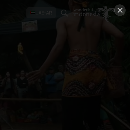
×
UAE-AR