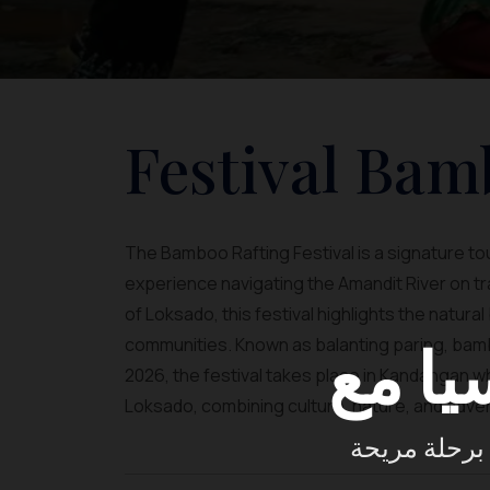
Festival Bam
The Bamboo Rafting Festival is a signature tou
experience navigating the Amandit River on tra
of Loksado, this festival highlights the natural
communities. Known as balanting paring, bambo
2026, the festival takes place in Kandangan wh
Loksado, combining culture, nature, and adve