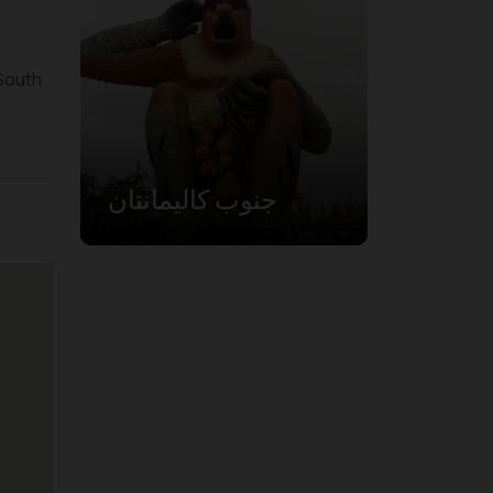
South
جنوب كاليمانتان