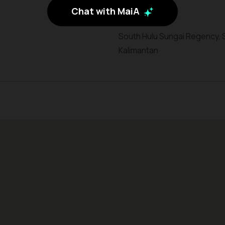
Chat with MaiA
South Hulu Sungai Regency, 
Kalimantan