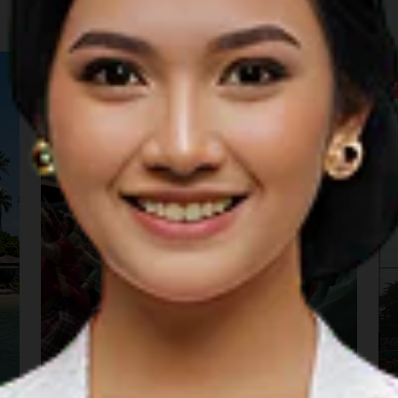
Arts & Culture
A
Festival Budaya Robo'-
Robo' Kabupaten