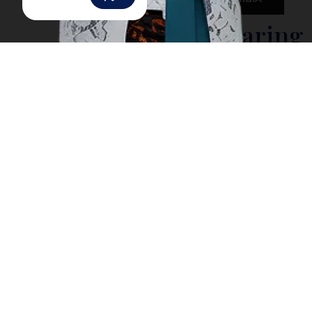
Buah Tenggaring
Buah tenggaring berasal dari pohon asli Kalimantan
yang tumbuh di hutan hujan tropis. Bentuknya
menyerupai durian, tetapi dengan duri yang lebih
pendek dan kulit lebih keras. Buah ini memiliki rasa
khas yang kaya akan minyak, sehingga sering diolah
menjadi bahan pangan atau minyak nabati.
Masyarakat lokal telah lama memanfaatkannya
sebagai sumber gizi dan bahan tradisional.
Proses pengolahan buah tenggaring cukup rumit
karena kulitnya yang keras harus dibuka dengan hati-
hati. Bijinya sering dikeringkan dan diolah menjadi
minyak bernilai tinggi. Selain itu, buah ini berpotensi