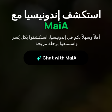
استكشف إندونيسيا مع
MaiA
أهلاً وسهلاً بكم في إندونيسيا، استكشفوا بكل يُسر
واستمتعوا برحلة مريحة.
Chat with MaiA