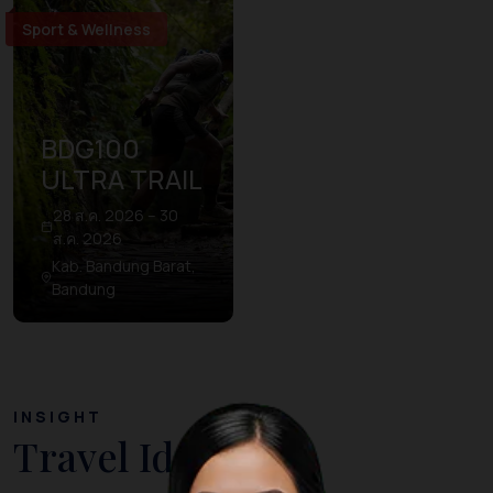
Sport & Wellness
BDG100
ULTRA TRAIL
28 ส.ค. 2026 – 30
ส.ค. 2026
Kab. Bandung Barat,
Bandung
INSIGHT
Travel Ideas