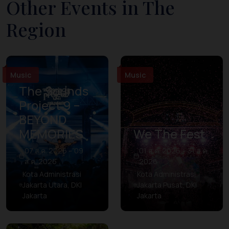
Other Events in The
Region
Music
Music
The Sounds
Project 9 –
BEYOND
MEMORIES
We The Fest
07 ส.ค. 2026 – 09
01 ส.ค. 2026 – 31 ส.ค.
ส.ค. 2026
2026
Kota Administrasi
Kota Administrasi
Jakarta Utara, DKI
Jakarta Pusat, DKI
Jakarta
Jakarta