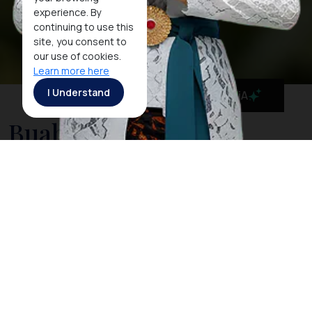
experience. By
continuing to use this
site, you consent to
our use of cookies.
Learn more here
I Understand
MaiA
Buah Tenggaring
Buah tenggaring berasal dari pohon asli Kalimantan
yang tumbuh di hutan hujan tropis. Bentuknya
menyerupai durian, tetapi dengan duri yang lebih
pendek dan kulit lebih keras. Buah ini memiliki rasa
khas yang kaya akan minyak, sehingga sering diolah
menjadi bahan pangan atau minyak nabati.
Masyarakat lokal telah lama memanfaatkannya