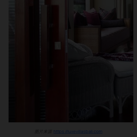
图片来源
https://luxevillasbali.com