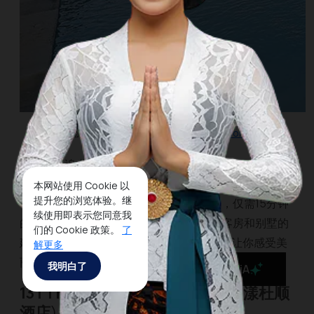
图片来源
https://www.thekayonjungleresort.com
对于那些追求浪漫度假的人来说，The Kayon
Resort（卡永度假村）是一个完美的住宿场所。度假村
本网站使用 Cookie 以
提升您的浏览体验。继
地理位置十分战略性，靠近多个旅游景点，仅需15分钟
续使用即表示您同意我
的车程就可以到达猴林。卡永度假村里的客房和别墅的
们的 Cookie 政策。
了
建筑设计美丽优雅。里面还有Kepitu餐厅，让你感受美
解更多
丽的巴厘寺庙氛围。
我明白了
MaiA
13 | The Dusun Seminyak
(
水明漾杜顺
酒店
)