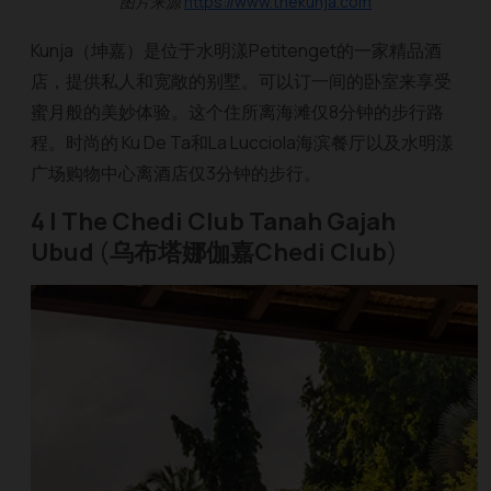
图片来源
https://www.thekunja.com
Kunja（坤嘉）是位于水明漾Petitenget的一家精品酒
店，提供私人和宽敞的别墅。可以订一间的卧室来享受
蜜月般的美妙体验。这个住所离海滩仅8分钟的步行路
程。时尚的 Ku De Ta和La Lucciola海滨餐厅以及水明漾
广场购物中心离酒店仅3分钟的步行。
4 | The Chedi Club Tanah Gajah
Ubud
(
乌布塔娜伽嘉Chedi Club
)