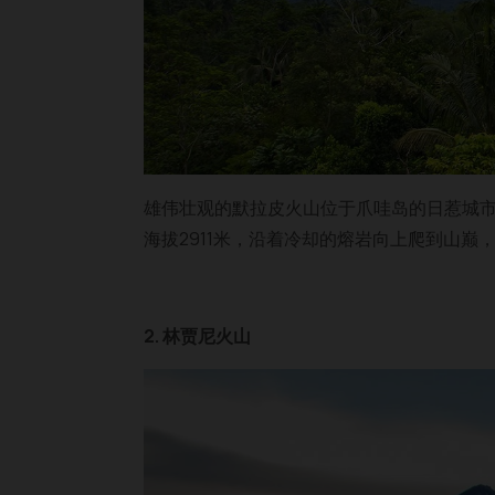
雄伟壮观的默拉皮火山位于爪哇岛的日惹城
海拔2911米，沿着冷却的熔岩向上爬到山巅
2. 林贾尼火山