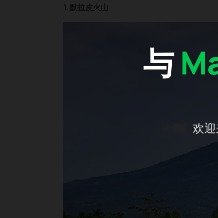
1. 默拉皮火山
与
Ma
欢迎