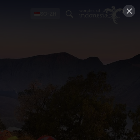
×
SG-ZH