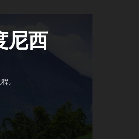
度尼西
旅程。