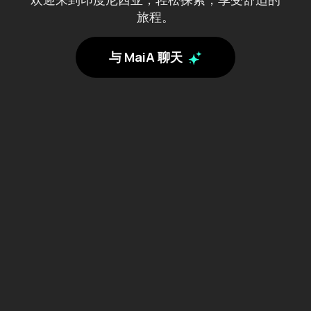
旅程。
南巴布亚
南苏拉威西
与 MaiA 聊天
南苏门答腊
占碑
哥伦打洛
巴厘岛
巴布亚
巴布亚高地
廖内
廖内群岛
日惹