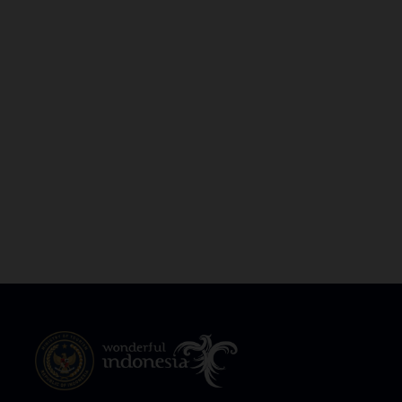
明古鲁
楠榜
西加里曼丹
西努沙登加拉
西南巴布亚
西巴布亚
西爪哇
西苏拉威西
西苏门答腊
邦加勿里洞群岛
雅加达