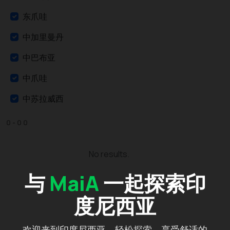
东爪哇
中加里曼丹
中巴布亚
中爪哇
中苏拉威西
亚齐
0 - 0 0
北加里曼丹
No results.
北苏拉威西
与
MaiA
一起探索印
北苏门答腊
度尼西亚
北马鲁古
南加里曼丹
欢迎来到印度尼西亚，轻松探索，享受舒适的