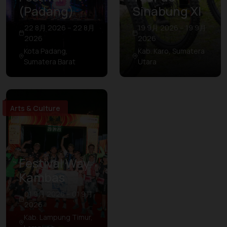
(Padang)
Sinabung XI
22 8月 2026 – 22 8月
19 9月 2026 – 19 9月
2026
2026
Kota Padang,
Kab. Karo, Sumatera
Sumatera Barat
Utara
Arts & Culture
Festival Way
Kambas
01 9月 2026 – 01 9月
2026
Kab. Lampung Timur,