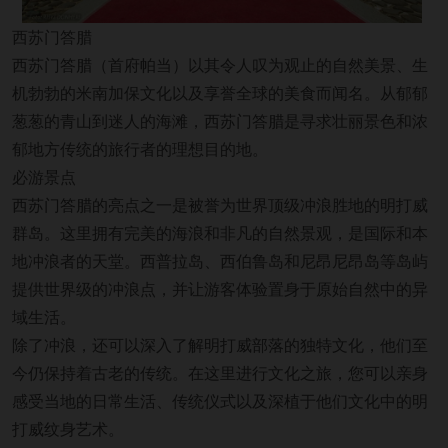
西苏门答腊
西苏门答腊（首府帕当）以其令人叹为观止的自然美景、生
机勃勃的米南加保文化以及享誉全球的美食而闻名。从郁郁
葱葱的青山到迷人的海滩，西苏门答腊是寻求壮丽景色和浓
郁地方传统的旅行者的理想目的地。
必游景点
西苏门答腊的亮点之一是被誉为世界顶级冲浪胜地的明打威
群岛。这里拥有完美的海浪和非凡的自然景观，是国际和本
地冲浪者的天堂。西普拉岛、西伯鲁岛和尼昂尼昂岛等岛屿
提供世界级的冲浪点，并让游客体验置身于原始自然中的异
域生活。
除了冲浪，还可以深入了解明打威部落的独特文化，他们至
今仍保持着古老的传统。在这里进行文化之旅，您可以亲身
感受当地的日常生活、传统仪式以及深植于他们文化中的明
打威纹身艺术。