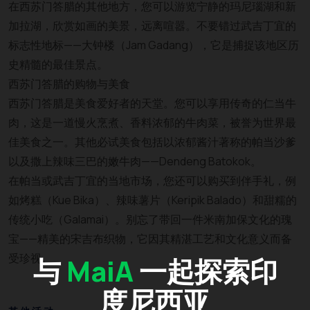
在西苏门答腊的其他地方，您可以游览宁静的玛尼瑙湖和新
加拉湖，欣赏如画的美景，远离喧嚣。不要错过武吉丁宜的
标志性地标——大钟楼（Jam Gadang），它是捕捉该地区历
史精髓的最佳景点。
西苏门答腊的购物与美食
西苏门答腊是美食爱好者的天堂。您可以享用传奇的仁当牛
肉，这是一道慢火烹煮、香料浓郁的牛肉菜，被誉为世界最
佳美食之一。其他必试美食包括以浓郁酱汁著称的帕当沙爹
以及撒上辣味三巴的嫩牛肉——Dendeng Batokok。
在帕当或武吉丁宜的当地市场，您还可以购买到伴手礼，例
如烤糕（Kue Bika）、辣味薯片（Keripik Balado）和甜糯的
传统小吃（Galamai）。别忘了带回一件米南加保文化的瑰
宝——精美的宋吉布织物，它因其精湛工艺和文化意义而备
受珍视。
与
MaiA
一起探索印
度尼西亚