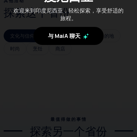
其他活动
探索这个省份
欢迎来到印度尼西亚，轻松探索，享受舒适的
旅程。
与 MaiA 聊天
文化与信仰
艺术与手工艺
旅游目的地
时尚
烹饪
商店
最值得做的事情
探索另一个省份