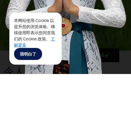
本网站使用 Cookie 以
提升您的浏览体验。继
续使用即表示您同意我
们的 Cookie 政策。
了
解更多
我明白了
MaiA
令人惊叹的沙摩西岛
沙摩西岛，正是宽广的多巴火山湖所在地。这座岛屿与
周边其他的区域正是多巴巴塔克文化的中心。到
多巴湖
旅游，可以在沙摩西岛沿岸上众多的传统村落尝试住
宿。 在岛的东边，地面高度从湖水边一块狭长的地段急
剧上升，形成中央高原地带，大约高出水面780米左