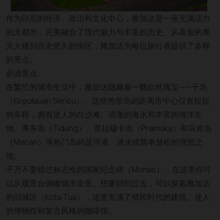
作为印尼的经济、政治和文化中心，雅加达是一座充满活力
的大都市，完美融合了现代魅力与丰富的历史。从高耸的摩
天大楼到历史悠久的街区，雅加达为每位旅行者提供了多样
的景点。
必游景点
在繁忙的城市生活中，雅加达隐藏着一颗自然瑰宝——千岛
（Kepulauan Seribu）。这些热带岛屿距离市中心仅有短短
的车程，拥有迷人的白沙滩、清澈的海水和丰富的海洋生
物。蒂东岛（Tidung）、普拉穆卡岛（Pramuka）和马肯岛
（Macan）等热门岛屿是浮潜、潜水或简单放松的理想之
地。
千万不要错过标志性的国家纪念碑（Monas），在这里你可
以从观景台俯瞰城市全景。想要回到过去，可以探索雅加达
的旧城区（Kota Tua），这里充满了殖民时代的建筑、迷人
的博物馆和复古风格的咖啡馆。