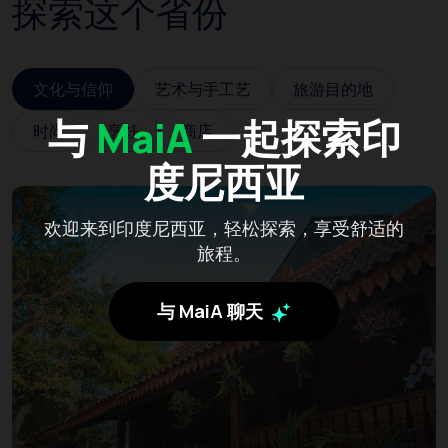
探索这个省份
文化与信仰
艺术与手工艺
旅游目的地
与
MaiA
一起探索印
时尚
烹饪
商店
度尼西亚
欢迎来到印度尼西亚，轻松探索，享受舒适的
旅程。
与 MaiA 聊天