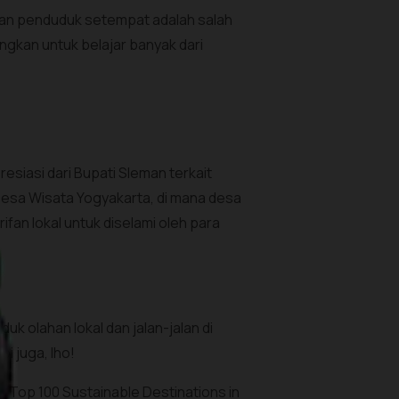
han penduduk setempat adalah salah
gkan untuk belajar banyak dari
siasi dari Bupati Sleman terkait
Desa Wisata Yogyakarta, di mana desa
fan lokal untuk diselami oleh para
uk olahan lokal dan jalan-jalan di
i juga, lho!
e Top 100 Sustainable Destinations in