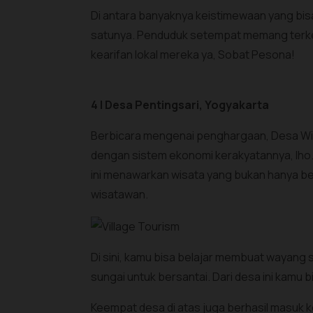
Di antara banyaknya keistimewaan yang bi
satunya. Penduduk setempat memang terken
kearifan lokal mereka ya, Sobat Pesona!
4 | Desa Pentingsari, Yogyakarta
Berbicara mengenai penghargaan, Desa Wisa
dengan sistem ekonomi kerakyatannya, lho.
ini menawarkan wisata yang bukan hanya berb
wisatawan.
Di sini, kamu bisa belajar membuat wayang su
sungai untuk bersantai. Dari desa ini kamu
Keempat desa di atas juga berhasil masuk k