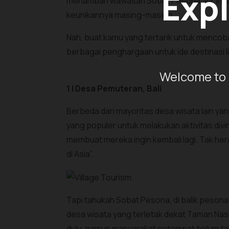
Expl
menambah wawasan Sobat Pesona, ya. Indone
keunikannya masing-masing.
Nah, buat kamu yang tertarik untuk mencoba
berbagai penghargaan untuk ide destinasi l
Welcome to 
1 | Desa Pemuteran, Bali
Berbeda dari mayoritas desa wisata lain ya
yang populer untuk melakukan aktivitas di
membuat mereka ingin kembali lagi. Tak her
di Asia”.
Tapi tahukah Sobat Pesona, di balik pesona 
desa wisata yang terletak dekat Taman Nasi
dulu, namun masyarakat setempat belum ta