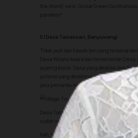
the World) versi Global Green Destination
pandemi?
5 | Desa Tamansari, Banyuwangi
Tidak jauh dari Kawah Ijen yang terkenal d
Desa Wisata Award dari Kementerian Desa
jejaring bisnis. Desa yang dikelola oleh Ba
potensi yang dimilikinya. Sebut saja bebera
jasa pemandu wisata, dan beberapa jenis U
Desa Tamansari juga terkenal sebagai pengha
sudah siap untuk berwisata dan menamba
Nah, terbukti kan Sobat Pesona, dengan me