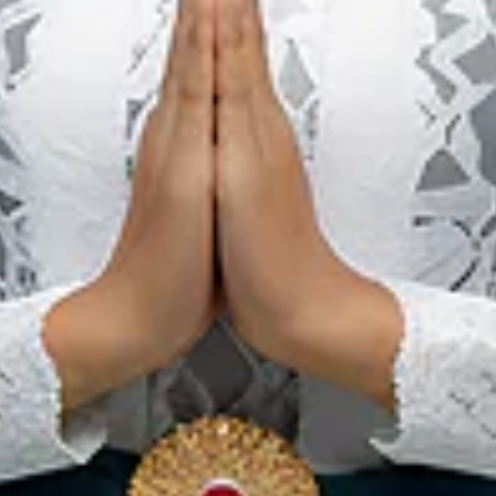
gan keasrian alamnya saja, tapi juga ikut larut dalam aktivita
ju, jangan lupa gunakan fitur
Rencana Perjalanan
yang ada di
gan gaya petualangan Anda agar momen kunjungan Anda lebih s
g siap menemani dan merekomendasikan berbagai aktivitas s
alang menikmati suasana pedesaan? Coba fiturnya sekarang!