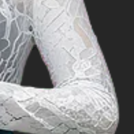
s yang dilakukan oleh masyarakat
 website
Indonesia.travel
untuk
eru dan tak terlupakan.
elama berkunjung ke desa wisata