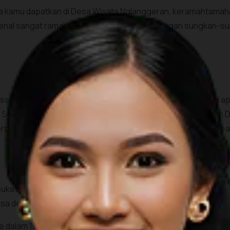
sa kamu dapatkan di Desa Wisata Nglanggeran, keramahtama
al sangat ramah kepada wisatawan, jadi jangan sungkan-sun
ta Pentingsari baru-baru ini mendapat penghargaan dan apre
 Sejak tahun 2008, Pentingsari menjadi proyek percontohan 
asis alam saja, namun juga budaya tradisional, seni, dan keari
ket, menari Jawa, main gamelan, menjalin janur, mencicipi prod
 bisa dengan mudah mengikuti tur jeep di kawasan Gunung Merap
e dalam 100 Destinasi Wisata Berkelanjutan Terbaik Dunia (Th