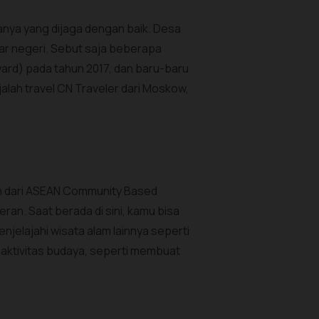
sanya yang dijaga dengan baik. Desa
ar negeri. Sebut saja beberapa
Award) pada tahun 2017, dan baru-baru
jalah travel CN Traveler dari Moskow,
an dari ASEAN Community Based
ran. Saat berada di sini, kamu bisa
njelajahi wisata alam lainnya seperti
 aktivitas budaya, seperti membuat