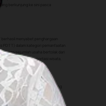
tang berkunjung ke sini pasca
017 berhasil menyabet penghargaan
es PDTT) dalam kategori pemanfaatan
embangkan sejumlah usaha bertolak dari
pertanian madu, transportasi wisata,
di, siapa di antara Sobat Pesona yang
n dan penuh makna. Sebab, selama