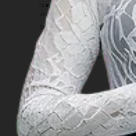
liburan, kamu tak hanya akan dimanjakan den
setempat dan belajar hal-hal baru.
Sebelum memilih desa wisata yang akan ditu
menyusun itinerary yang paling sesuai den
Anda juga bisa memanfaatkan fitur
MaiA
yan
pilihan Anda. Jadi, sudah siap untuk bertu
INSIGHT
Travel Ideas