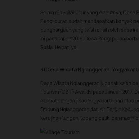
Selain nilai-nilai luhur yang dianutnya, De
Penglipuran sudah mendapatkan banyak pen
penghargaan yang telah diraih oleh desa ini
ini pada tahun 2018, Desa Penglipuran berha
Rusia. Hebat, ya!
3 | Desa Wisata Nglanggeran, Yogyakart
Desa Wisata Nglanggeran juga tak kalah b
Tourism (CBT) Awards pada Januari 2017. Day
melihat dengan jelas Yogyakarta dari atas p
Embung Nglanggeran dan Air Terjun Kedung 
kerajinan tangan, topeng batik, dan masih b