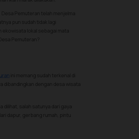
ni, Desa Pemuteran telah menjelma
nya pun sudah tidak lagi
ekowisata lokal sebagai mata
n Desa Pemuteran?
uran
ini memang sudah terkenal di
wa dibandingkan dengan desa wisata
 dilihat, salah satunya dari gaya
dari dapur, gerbang rumah, pintu