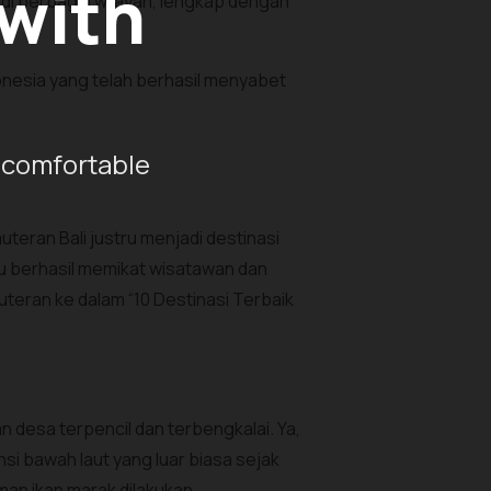
 with
di berbagai wilayah, lengkap dengan
donesia yang telah berhasil menyabet
 comfortable
eran Bali justru menjadi destinasi
lu berhasil memikat wisatawan dan
teran ke dalam “10 Destinasi Terbaik
n desa terpencil dan terbengkalai. Ya,
si bawah laut yang luar biasa sejak
an ikan marak dilakukan.