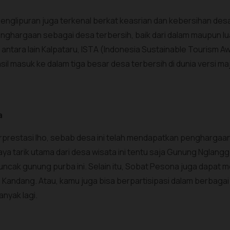
sa Penglipuran juga terkenal berkat keasrian dan kebersihan de
ghargaan sebagai desa terbersih, baik dari dalam maupun lu
, antara lain Kalpataru, ISTA (Indonesia Sustainable Tourism 
sil masuk ke dalam tiga besar desa terbersih di dunia versi ma
a
erprestasi lho, sebab desa ini telah mendapatkan pengharga
a tarik utama dari desa wisata ini tentu saja Gunung Nglangge
uncak gunung purba ini. Selain itu, Sobat Pesona juga dapat me
Kandang. Atau, kamu juga bisa berpartisipasi dalam berbagai
anyak lagi.