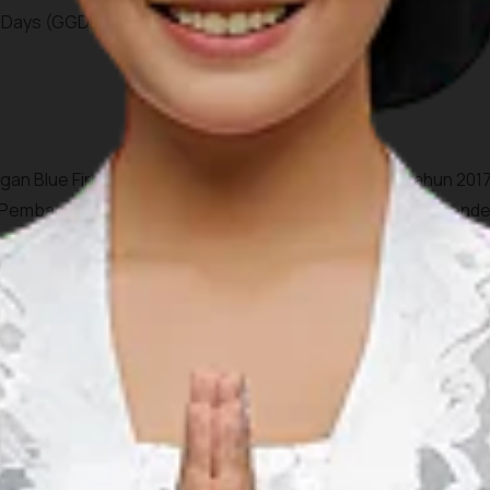
s Days (GGDD) 2019. Sobat Pesona semakin yakin kan untuk da
engan Blue Fire-nya, terletak sebuah desa yang pada tahun 2
, Pembangunan Daerah Tertinggal dan Transmigrasi (Kemend
dan Usaha Milik Desa (BUMDes) ini dinilai telah berhasil meng
pa usaha yang diberdayakan oleh desa ini di antaranya usaha 
KM lainnya.
sil karet, cengkeh, biji kopi, dan coklat, serta susu sapi. Ja
h wawasan di Desa Tamansari?
ngunjungi desa wisata, liburan kamu akan jadi lebih berkesa