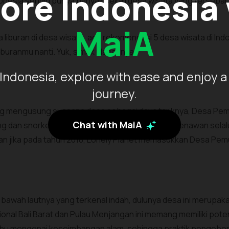
ore Indonesia
sia sendiri punya banyak sekali desa wisata yang tersebar 
MaiA
 liburan di desa wisata, ada rekomendasi 5 desa wisata di In
iburanmu nanti. Yuk, simak ulasannya!
Indonesia, explore with ease and enjoy a
journey.
ng mengusung suasana desa sebagai daya tariknya, Desa Pemut
Chat with MaiA
ving dan snorkeling. Pesona bawah lautnya yang menawan sela
an jika pada tahun 2018, Lonely Planet memasukkan Desa Pemu
bawah lautnya yang terkenal indah, dulunya desa ini merupaka
onal Bali Barat dan Pulau Menjangan ini memang memiliki poten
hu mengenai keseimbangan alam, sehingga praktik pengebom