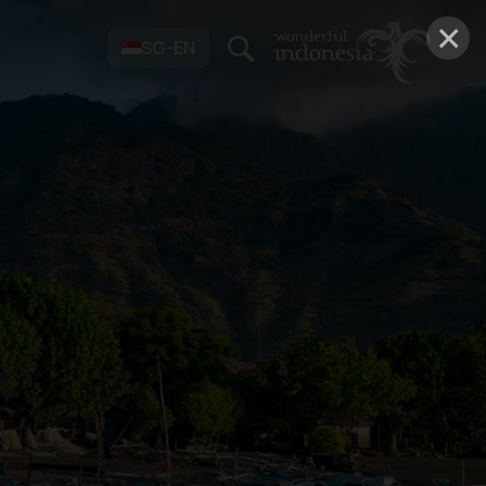
×
SG-EN