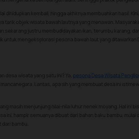
ai dihidupkan kembali, hingga akhirnya membuahkan hasil. Ki
 tarik objek wisata bawah lautnya yang menawan. Masyarakat
sekarang justru membudidayakan ikan, terumbu karang, dan 
ik untuk mengeksplorasi pesona bawah laut yang ditawarka
n desa wisata yang satu ini? Ya,
pesona Desa Wisata Penglip
 mancanegara. Lantas, apa sih yang membuat desa ini istime
 masih menjunjung nilai-nilai luhur nenek moyang. Hal ini bisa
desa ini, hampir semuanya dibuat dari bahan baku bambu, mulai 
t dari bambu.