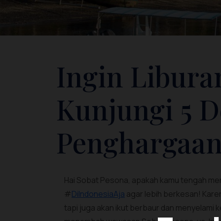
Ingin Libura
Kunjungi 5 D
Penghargaan 
Hai Sobat Pesona, apakah kamu tengah men
#
DiIndonesiaAja
agar lebih berkesan! Karen
tapi juga akan ikut berbaur dan menyelami 