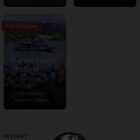
Arts & Culture
Banda Neira
Festival
12 Nov 2026 – 14
Nov 2026
Central Maluku
Regency, Maluku
INSIGHT