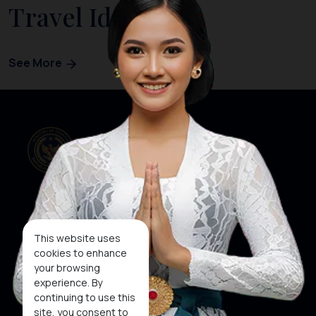
Travel Ideas
See More
Our Websites
Social Media
This website uses
cookies to enhance
your browsing
About KEN
KEN
WINNER
experience. By
Subscribe To
continuing to use this
Newsletter
site, you consent to