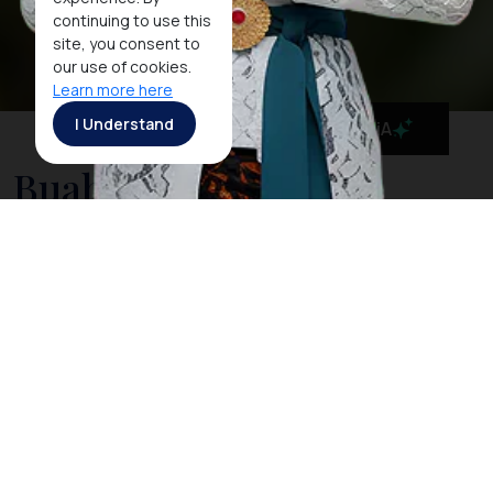
continuing to use this
site, you consent to
our use of cookies.
Learn more here
I Understand
MaiA
Buah Tenggaring
Buah tenggaring berasal dari pohon asli Kalimantan
yang tumbuh di hutan hujan tropis. Bentuknya
menyerupai durian, tetapi dengan duri yang lebih
pendek dan kulit lebih keras. Buah ini memiliki rasa
khas yang kaya akan minyak, sehingga sering diolah
menjadi bahan pangan atau minyak nabati.
Masyarakat lokal telah lama memanfaatkannya
sebagai sumber gizi dan bahan tradisional.