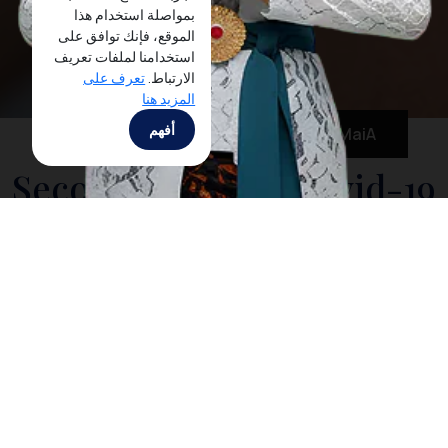
بمواصلة استخدام هذا
الموقع، فإنك توافق على
استخدامنا لملفات تعريف
الارتباط.
تعرف على
المزيد هنا
أفهم
MaiA
Second Phase of Covid-19
Vaccination in Nusa Dua
Has Been 100%
Completed
JAKARTA, 31 MAY 2021 - In order to commence the
recovery of the tourism industry in Bali, Indonesia has
been maintaining rigorous preparations to prevent