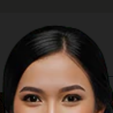
 in The Region
Music
A