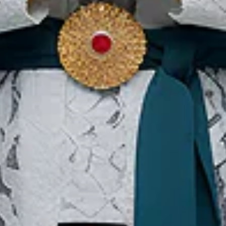
بحيرة توبا طوال اليوم: رحلتك
المثالية للمغامرة
عنا