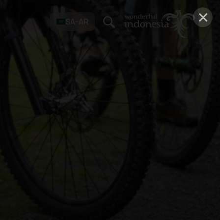
×
SA-AR