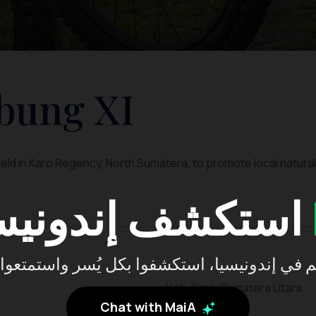
bung XI
held in Karo Regency, North Sumatera, to promote local natural
استكشف إندونيسيا مع
Kab. Karo, Sumatera Utara
Chat with MaiA