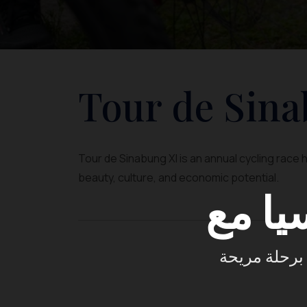
Tour de Sina
Tour de Sinabung XI is an annual cycling race 
beauty, culture, and economic potential.