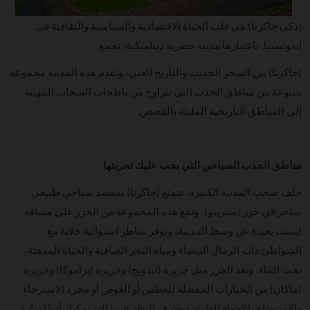
(دكي جاكرتا) هي قلب الحياة الاقتصادية والسياسية والثقافية في
إندونيسيا. باعتبارها مدينة حضرية ديناميكية، تجمع
(جاكرتا) بين السحر الحديث والتاريخ الغني، وتقدم هذه المدينة مجموعة
متنوعة من مناطق الجذب التي تتراوح من ناطحات السحاب المهيبة
إلى المناطق التاريخية المليئة بالقصص.
مناطق الجذب السياحي التي يجب عليك تجربتها
خلف صخب المدينة الكبيرة، تتمتع (جاكرتا) بمقصد سياحي طبيعي
ساحر في جزر (سيريبو)، وتقع هذه المجموعة من الجزر على مسافة
ليست بعيدة عن وسط المدينة، وتوفر مناظر استوائية خلابة مع
الشواطئ ذات الرمال البيضاء ومياه البحر الصافية والحياة المذهلة
تحت الماء، وتعد الجزر مثل جزيرة (تيدونج) وجزيرة (براموكا) وجزيرة
(ماكان) من الخيارات المفضلة للغطس أو الغوص أو مجرد الاسترخاء
والاستمتاع بالأجواء الهادئة وبصرف النظر عن ذلك، يمكنك أيضًا زيارة