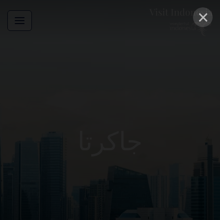
×
جاكرتا