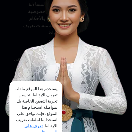
الخدمة والمساءلة
سياسة الخصوصية
الشروط والأحكام
سياسة ملفات تعريف
الارتباط
اتصل بنا
وسائل التواصل الاجتماعي
فيسبوك
تويتر
يستخدم هذا الموقع ملفات
إنستجرام
تعريف الارتباط لتحسين
تجربة التصفح الخاصة بك.
يوتيوب
بمواصلة استخدام هذا
الموقع، فإنك توافق على
تيك توك
استخدامنا لملفات تعريف
الارتباط.
تعرف على
المزيد هنا