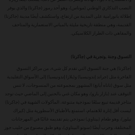
النصب التذكاري الوطني (موناس)، وهو أحد رموز (جاكرتا) والذي يوفر
إطلالة بانورامية على المدينة من ارتفاع، واستكشف أيضًا مدينة (جاكرتا)
القديمة، وهي منطقة تاريخية مليئة بالمباني الاستعمارية والمتاحف
والمقاهي ذات الطراز الكلاسيكي.
التسوق وجنة ,وتجربة في (جاكرتا)
(جاكرتا) هي جنة التسوق التي تقدم كل شيء، من مراكز التسوق
الفاخرة مثل (جراند إندونيسيا) و(بلازا إندونيسيا) إلى الأسواق التقليدية
مثل سوق (تاناه أبانغ) المشهور بمجموعته من المنسوجات، لا تنس
التوقف عند (بازار بارو)، وهو مكان غني بالحنين إلى الماضي حيث توجد
متاجر قديمة تبيع سلعًا نموذجية متنوعة، المأكولات الشهية في (جاكرتا)
ليست أقل إثارة للاهتمام، استمتع بالأطباق الأسطورية مثل (كيراك
تيلور)، وهو طعام (بيتاوي) نموذجي يتم تقديمه غالبًا في المهرجانات
المختلفة، وجرب أيضًا (سوتو البيتاوي)، وهو طبق مصنوع من حليب جوز