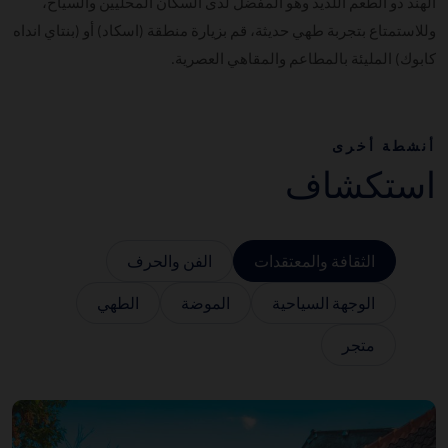
الهند ذو الطعم اللذيذ وهو المفضل لدى السكان المحليين والسياح،
وللاستمتاع بتجربة طهي حديثة، قم بزيارة منطقة (اسكاد) أو (بنتاي انداه
كابوك) المليئة بالمطاعم والمقاهي العصرية.
أنشطة أخرى
استكشاف
الثقافة والمعتقدات
الفن والحرف
الوجهة السياحية
الموضة
الطهي
متجر