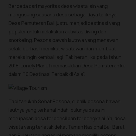
Berbeda dari mayoritas desa wisata lain yang
mengusung suasana desa sebagai daya tariknya,
Desa Pemuteran Bali justru menjadi destinasi yang
populer untuk melakukan aktivitas diving dan
snorkeling. Pesona bawah lautnya yang menawan
selalu berhasil memikat wisatawan dan membuat
mereka ingin kembali lagi. Tak heran jika pada tahun
2018, Lonely Planet memasukkan Desa Pemuteran ke
dalam “10 Destinasi Terbaik di Asia”.
Tapi tahukah Sobat Pesona, di balik pesona bawah
lautnya yang terkenal indah, dulunya desa ini
merupakan desa terpencil dan terbengkalai. Ya, desa
wisata yang terletak dekat Taman Nasional Bali Barat
dan Pulau Menjangan ini memang memiliki potensi