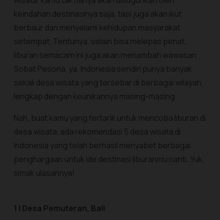
wisata, kamu tak hanya akan disuguhkan oleh
keindahan destinasinya saja, tapi juga akan ikut
berbaur dan menyelami kehidupan masyarakat
setempat. Tentunya, selain bisa melepas penat,
liburan semacam ini juga akan menambah wawasan
Sobat Pesona, ya. Indonesia sendiri punya banyak
sekali desa wisata yang tersebar di berbagai wilayah,
lengkap dengan keunikannya masing-masing.
Nah, buat kamu yang tertarik untuk mencoba liburan di
desa wisata, ada rekomendasi 5 desa wisata di
Indonesia yang telah berhasil menyabet berbagai
penghargaan untuk ide destinasi liburanmu nanti. Yuk,
simak ulasannya!
1 | Desa Pemuteran, Bali