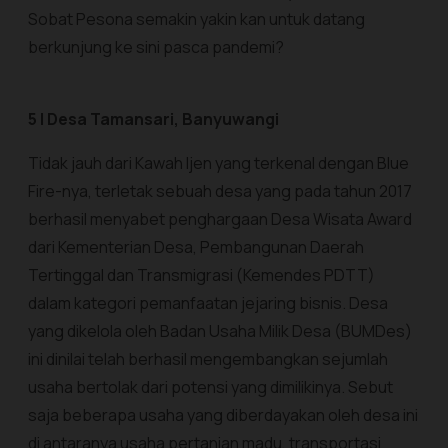
Sobat Pesona semakin yakin kan untuk datang
berkunjung ke sini pasca pandemi?
5 | Desa Tamansari, Banyuwangi
Tidak jauh dari Kawah Ijen yang terkenal dengan Blue
Fire-nya, terletak sebuah desa yang pada tahun 2017
berhasil menyabet penghargaan Desa Wisata Award
dari Kementerian Desa, Pembangunan Daerah
Tertinggal dan Transmigrasi (Kemendes PDTT)
dalam kategori pemanfaatan jejaring bisnis. Desa
yang dikelola oleh Badan Usaha Milik Desa (BUMDes)
ini dinilai telah berhasil mengembangkan sejumlah
usaha bertolak dari potensi yang dimilikinya. Sebut
saja beberapa usaha yang diberdayakan oleh desa ini
di antaranya usaha pertanian madu, transportasi