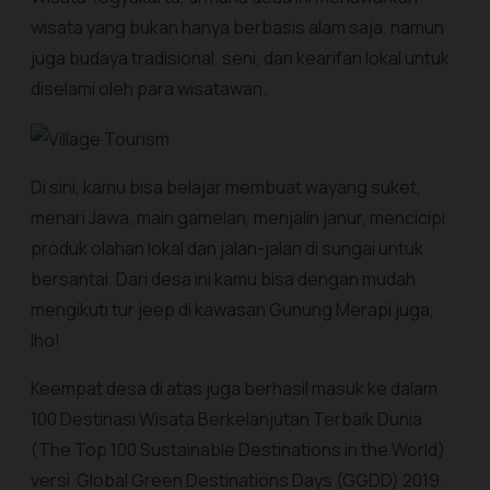
wisata yang bukan hanya berbasis alam saja, namun
juga budaya tradisional, seni, dan kearifan lokal untuk
diselami oleh para wisatawan.
Di sini, kamu bisa belajar membuat wayang suket,
menari Jawa, main gamelan, menjalin janur, mencicipi
produk olahan lokal dan jalan-jalan di sungai untuk
bersantai. Dari desa ini kamu bisa dengan mudah
mengikuti tur jeep di kawasan Gunung Merapi juga,
lho!
Keempat desa di atas juga berhasil masuk ke dalam
100 Destinasi Wisata Berkelanjutan Terbaik Dunia
(The Top 100 Sustainable Destinations in the World)
versi Global Green Destinations Days (GGDD) 2019.