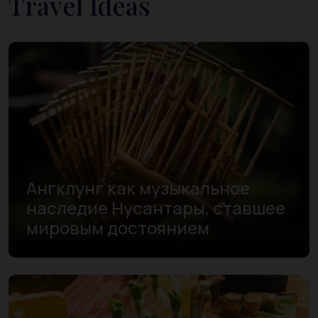
Travel Ideas
Ангклунг как музыкальное
наследие Нусантары, ставшее
мировым достоянием