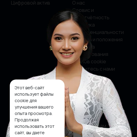
Цифровой актив
О нас
Сервис и
подотчётность
Политика
конфиденциальности
Условия и положения
Политика
использования
файлов cookie
Свяжитесь с нами
Этот веб-сайт
Социальные сети
использует файлы
cookie для
Фейсбук
улучшения вашего
опыта просмотра.
Твиттер
Продолжая
Инстаграм
использовать этот
сайт, вы даете
Ютуб