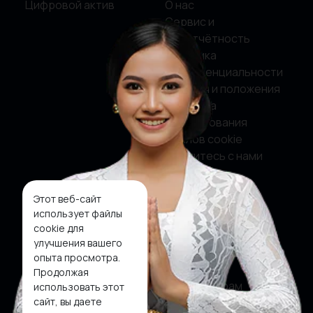
Цифровой актив
О нас
Сервис и
подотчётность
Политика
конфиденциальности
Условия и положения
Политика
использования
файлов cookie
Свяжитесь с нами
Этот веб-сайт
Социальные сети
использует файлы
cookie для
Фейсбук
улучшения вашего
опыта просмотра.
Твиттер
Продолжая
Инстаграм
использовать этот
сайт, вы даете
Ютуб