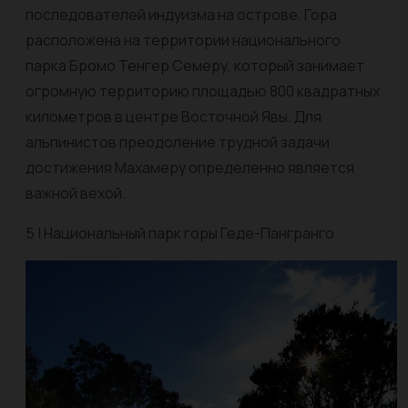
последователей индуизма на острове. Гора
расположена на территории национального
парка Бромо Тенгер Семеру, который занимает
огромную территорию площадью 800 квадратных
километров в центре Восточной Явы. Для
альпинистов преодоление трудной задачи
достижения Махамеру определенно является
важной вехой.
5 | Национальный парк горы Геде-Пангранго