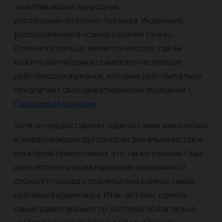
захватывающих природных
достопримечательностей мира. Индонезия,
расположенная в «самой горячей точке»
Огненного кольца, является местом, где вы
можете найти одни из самых впечатляющих
действующих вулканов, которые действительно
предлагают свои захватывающие ощущения.\
Панорамы Индонезии
Хотя он предоставляет одни из самых живописных
и захватывающих дух панорам для альпинистов и
искателей приключений, это также означает ваш
шанс испытать захватывающие ощущения от
сложного похода и подняться на одни из самых
красивых вершин мира. Итак, вот они, одни из
самых удивительных гор, которые обязательно