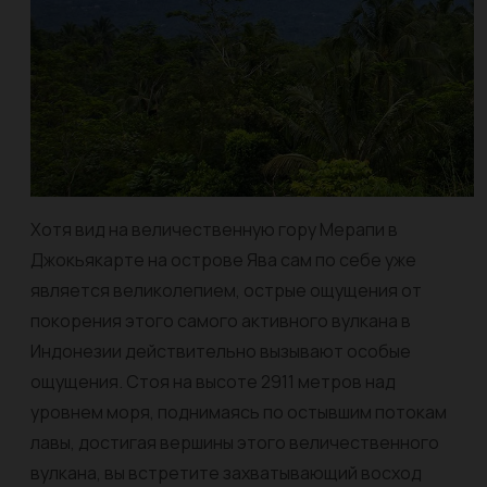
Хотя вид на величественную гору Мерапи в
Джокьякарте на острове Ява сам по себе уже
является великолепием, острые ощущения от
покорения этого самого активного вулкана в
Индонезии действительно вызывают особые
ощущения. Стоя на высоте 2911 метров над
уровнем моря, поднимаясь по остывшим потокам
лавы, достигая вершины этого величественного
вулкана, вы встретите захватывающий восход