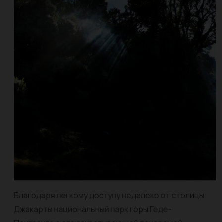
Благодаря легкому доступу недалеко от столицы
Джакарты национальный парк горы Геде-