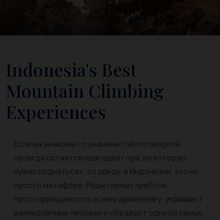
Indonesia's Best
Mountain Climbing
Experiences
Если вы знакомы со знаменитой поговоркой
«всегда остается еще одна гора, на которую
нужно подняться», то здесь, в Индонезии, это не
просто метафора. Ряды горных хребтов,
простирающиеся по всему архипелагу, украшают
великолепные пейзажи и образуют одни из самых