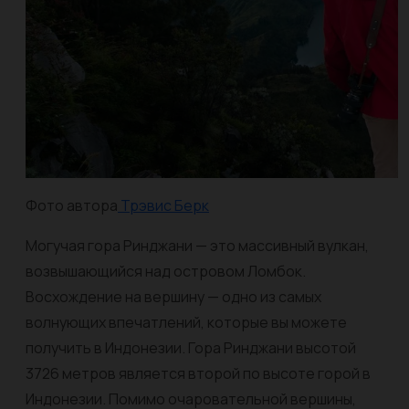
Фото автора
Трэвис Берк
Могучая гора Ринджани — это массивный вулкан,
возвышающийся над островом Ломбок.
Восхождение на вершину — одно из самых
волнующих впечатлений, которые вы можете
получить в Индонезии. Гора Ринджани высотой
3726 метров является второй по высоте горой в
Индонезии. Помимо очаровательной вершины,