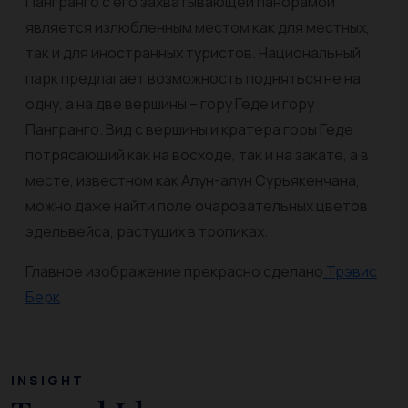
Пангранго с его захватывающей панорамой
является излюбленным местом как для местных,
так и для иностранных туристов. Национальный
парк предлагает возможность подняться не на
одну, а на две вершины – гору Геде и гору
Пангранго. Вид с вершины и кратера горы Геде
потрясающий как на восходе, так и на закате, а в
месте, известном как Алун-алун Сурьякенчана,
можно даже найти поле очаровательных цветов
эдельвейса, растущих в тропиках.
Главное изображение прекрасно сделано
Трэвис
Берк
INSIGHT