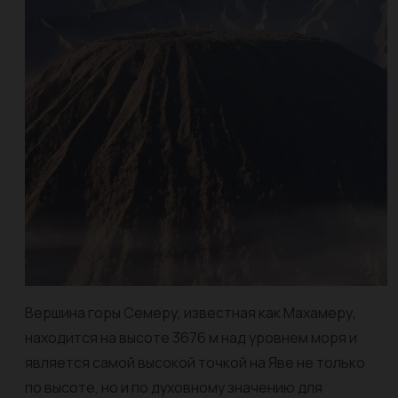
Вершина горы Семеру, известная как Махамеру,
находится на высоте 3676 м над уровнем моря и
является самой высокой точкой на Яве не только
по высоте, но и по духовному значению для