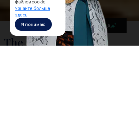
файлов cookie.
Узнайте больше
здесь
Я понимаю
MaiA
The Government is
Taking Action to Cleanse
Bali’s Sea from Drifting
Litter
On March 3rd, 2018, Rich Horner, a British diver, posted
a video on his Facebook page showing him diving
among plastic litter in
Nusa Penida
, a small island off
the coast of
Bali
. However, Horner explained that
when he dived in the same location the next day, he