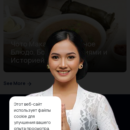
Чото Макассар: Вкусное
Блюдо, Богатое Специями и
Историей
See More
Этот веб-сайт
использует файлы
cookie для
улучшения вашего
опыта просмотра.