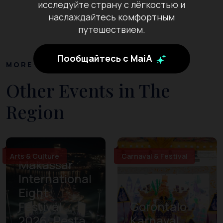
исследуйте страну с лёгкостью и
наслаждайтесь комфортным
путешествием.
Пообщайтесь с MaiA
MORE EVENTS
Other Events in The
Region
Arts & Culture
Carnaval & Festival
Makassar
International
Eight
Festival
Gorontalo
2026: Pesta
Karnaval