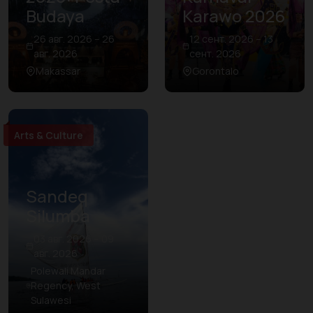
Budaya
Karawo 2026
26 авг. 2026 – 26
12 сент. 2026 – 13
авг. 2026
сент. 2026
Makassar
Gorontalo
Arts & Culture
Sandeq
Silumba
03 авг. 2026 – 09
авг. 2026
Polewali Mandar
Regency, West
Sulawesi