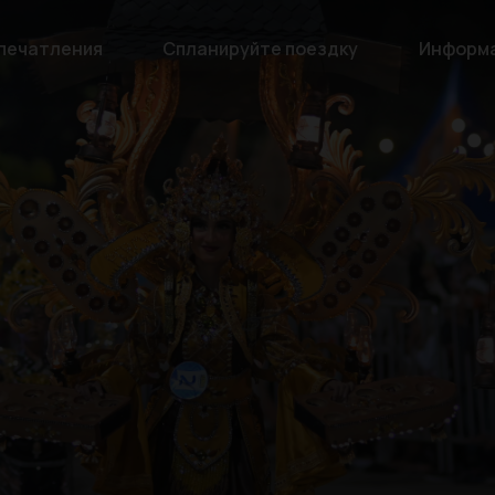
печатления
Спланируйте поездку
Информ