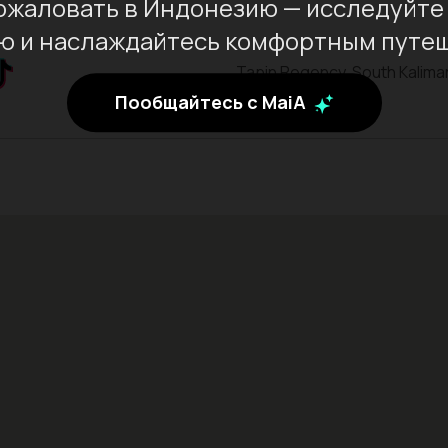
ожаловать в Индонезию — исследуйте 
ю и наслаждайтесь комфортным путе
Tapin Regency, South Kalima
Пообщайтесь с MaiA