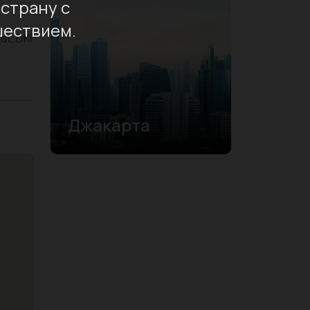
страну с
шествием.
at, DKI
Джакарта