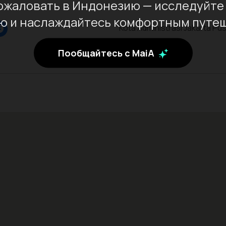
ожаловать в Индонезию — исследуйте 
ю и наслаждайтесь комфортным путе
Kota Administrasi Jakarta Pus
Jakarta
Пообщайтесь с MaiA