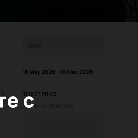
DATE
16 May 2026 - 16 May 2026
е с
ng
TICKET PRICE
es
Start from IDR 986.000