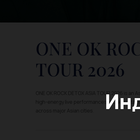
ONE OK ROC
TOUR 2026
Инд
ONE OK ROCK DETOX ASIA TOUR 2026 is an Asi
high-energy live performances, modern stage pr
across major Asian cities.