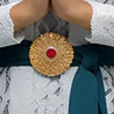
Indonesia’s Bountiful
Invigorating Coffee