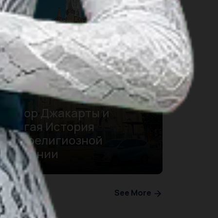
Собор Джакарты и
Долгая История
Межрелигиозной
Гармонии
See More