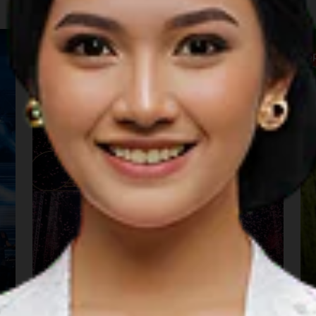
Music
S