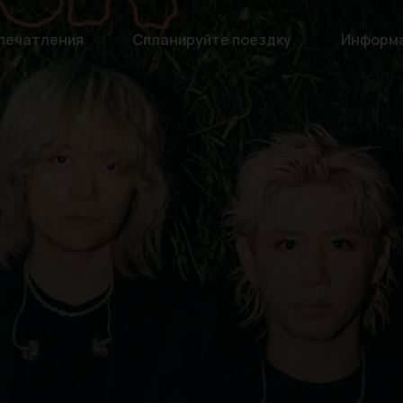
печатления
Спланируйте поездку
Информ