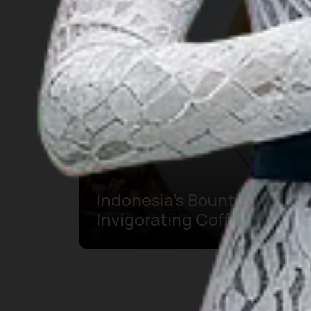
Indonesia’s Bountiful
Invigorating Coffee