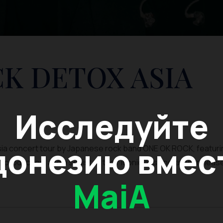
K DETOX ASIA
Исследуйте
онезию вмест
a concert tour by Japanese rock band ONE OK ROCK, featuri
oduction, and a setlist of their iconic hits and latest releas
MaiA