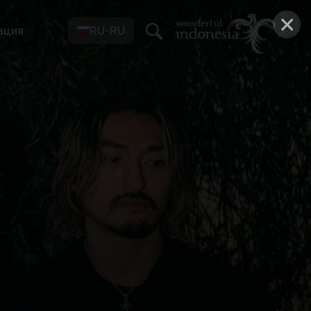
×
ация
RU-RU