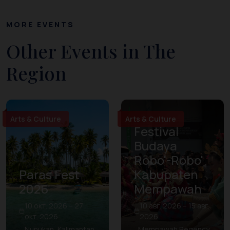
MORE EVENTS
Other Events in The
Region
Arts & Culture
Arts & Culture
Festival
Budaya
Robo'-Robo'
Paras Fest
Kabupaten
2026
Mempawah
10 окт. 2026 – 27
10 авг. 2026 – 15 авг.
окт. 2026
2026
Nunukan, Kalimantan
Mempawah Regency,