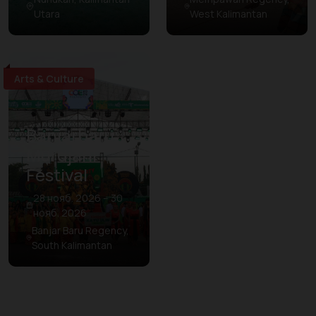
Utara
West Kalimantan
Arts & Culture
Banjarbaru
Murdjani
Festival
28 нояб. 2026 – 30
нояб. 2026
Banjar Baru Regency,
South Kalimantan