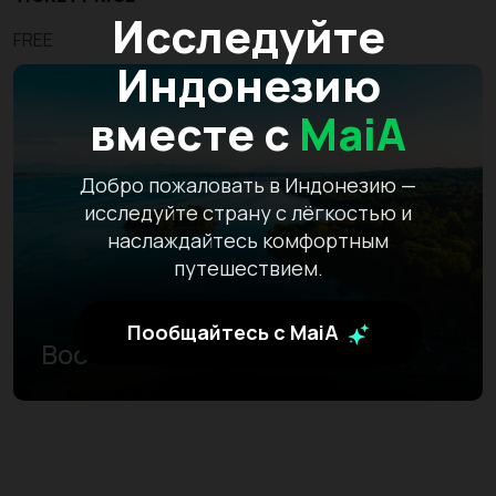
Исследуйте
FREE
Индонезию
вместе с
MaiA
Добро пожаловать в Индонезию —
исследуйте страну с лёгкостью и
наслаждайтесь комфортным
путешествием.
Пообщайтесь с MaiA
Восточный Калимантан