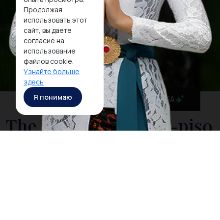
Продолжая
использовать этот
сайт, вы даете
согласие на
использование
файлов cookie.
Узнайте больше
здесь
Я понимаю
MaiA
The Stunning Sipiso-piso
Waterfall
Потрясающий водопад Сиписо-Пизо,