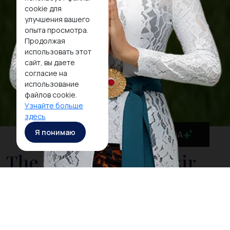
cookie для
улучшения вашего
опыта просмотра.
Продолжая
использовать этот
сайт, вы даете
согласие на
использование
файлов cookie.
Узнайте больше
здесь
Я понимаю
MaiA
The Stunning Samosir
Island
The island of Samosir is situated in the huge crater